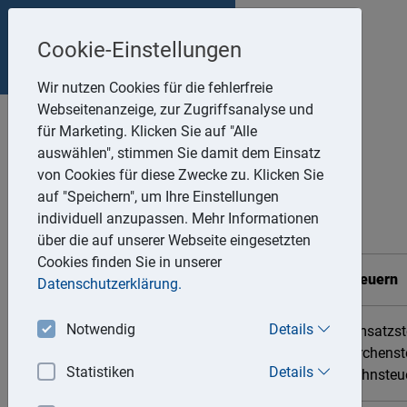
Nestle&Schneider
Impressum
Cookie-Einstellungen
Datenschutz
Partnerschaftsgesellschaft
Wir nutzen Cookies für die fehlerfreie
Webseitenanzeige, zur Zugriffsanalyse und
für Marketing. Klicken Sie auf "Alle
auswählen", stimmen Sie damit dem Einsatz
von Cookies für diese Zwecke zu. Klicken Sie
auf "Speichern", um Ihre Einstellungen
Steuertermine
individuell anzupassen. Mehr Informationen
über die auf unserer Webseite eingesetzten
Cookies finden Sie in unserer
Datum
Zahlungsschonfrist
Steuern
Datenschutzerklärung.
Notwendig
Details
Umsatzste
12. Januar 2026
15. Januar 2026
Kirchenst
Statistiken
Details
Lohnsteu