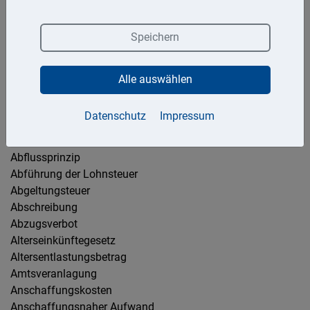
P
Q
R
S
T
U
V
W
Z
Speichern
0-9
183-Tage-Regelung
Alle auswählen
A
Datenschutz
Impressum
Abfindung
Abflussprinzip
Abführung der Lohnsteuer
Abgeltungsteuer
Abschreibung
Abzugsverbot
Alterseinkünftegesetz
Altersentlastungsbetrag
Amtsveranlagung
Anschaffungskosten
Anschaffungsnaher Aufwand