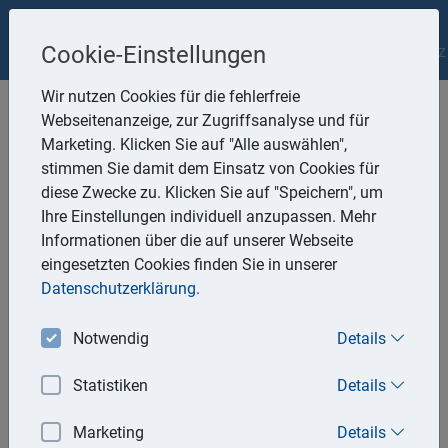
Nestle&Schneider Partnerschaftsgesellschaft
Impressum
Cookie-Einstellungen
Datenschutz
Wir nutzen Cookies für die fehlerfreie
Webseitenanzeige, zur Zugriffsanalyse und für
Marketing. Klicken Sie auf "Alle auswählen",
stimmen Sie damit dem Einsatz von Cookies für
diese Zwecke zu. Klicken Sie auf "Speichern", um
Lexika
Ihre Einstellungen individuell anzupassen. Mehr
Informationen über die auf unserer Webseite
Volltext-Suche in den Lexika
eingesetzten Cookies finden Sie in unserer
Datenschutzerklärung.
Suchen
Notwendig
Details
Steuerlexikon
Rechtslexikon
Statistiken
Details
0-9
A
B
C
D
E
F
G
H
I
K
L
M
N
O
Marketing
Details