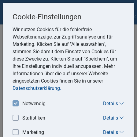
Nestle&Schneider Partnerschaftsgesellschaft
Impressum
Cookie-Einstellungen
Datenschutz
Wir nutzen Cookies für die fehlerfreie
Webseitenanzeige, zur Zugriffsanalyse und für
Marketing. Klicken Sie auf "Alle auswählen",
stimmen Sie damit dem Einsatz von Cookies für
diese Zwecke zu. Klicken Sie auf "Speichern", um
Aktuell
Ihre Einstellungen individuell anzupassen. Mehr
Informationen über die auf unserer Webseite
eingesetzten Cookies finden Sie in unserer
04.05.2026
Datenschutzerklärung.
Für die Ermittlung der Grundsteueräquivalenzbeträge ist die
tatsächliche Fläche maßgeblich
Notwendig
Details
Wird belegt, dass die tatsächliche Fläche nicht mit der vom
Katasteramt mitgeteilten übereinstimmt, kommt es auf die
Statistiken
Details
tatsächliche Fläche an (gegen A 4 Abs. 3 Satz 5
AENGrStG). Liegen bei Verfahren über
Marketing
Details