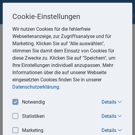
Nestle&Schneider Partnerschaftsgesellschaft
Impressum
Cookie-Einstellungen
Datenschutz
Wir nutzen Cookies für die fehlerfreie
Webseitenanzeige, zur Zugriffsanalyse und für
Marketing. Klicken Sie auf "Alle auswählen",
stimmen Sie damit dem Einsatz von Cookies für
diese Zwecke zu. Klicken Sie auf "Speichern", um
Aktuell
Ihre Einstellungen individuell anzupassen. Mehr
Informationen über die auf unserer Webseite
eingesetzten Cookies finden Sie in unserer
20.04.2026
Datenschutzerklärung.
Grundsteuer: Änderungen am Grundbesitz bis zum 30. April
2026 anzeigen
Notwendig
Details
Für eine korrekte Ermittlung der Grundsteuer sind aktuelle
Angaben zu den entsprechenden Grundstücken bzw.
Statistiken
Details
Betrieben der Land- und Forstwirtschaft unerlässlich.
Marketing
Details
Die Eigentümerinnen und Eigentümer sind daher gesetzlich