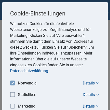
Nestle&Schneider Partnerschaftsgesellschaft
Impressum
Cookie-Einstellungen
Datenschutz
Wir nutzen Cookies für die fehlerfreie
Webseitenanzeige, zur Zugriffsanalyse und für
Marketing. Klicken Sie auf "Alle auswählen",
stimmen Sie damit dem Einsatz von Cookies für
diese Zwecke zu. Klicken Sie auf "Speichern", um
Aktuell
Ihre Einstellungen individuell anzupassen. Mehr
Informationen über die auf unserer Webseite
eingesetzten Cookies finden Sie in unserer
27.04.2026
Datenschutzerklärung.
»Passive« Entstrickung in grenzüberschreitenden
Sachverhalten
Notwendig
Details
Der Bundesfinanzhof (BFH) hat entschieden, dass eine
sogenannte steuerrechtliche Entstrickung in
Statistiken
Details
grenzüberschreitenden Fällen - ein Vorgang, bei dem stille
Reserven von Wirtschaftsgütern aufgedeckt und besteuert
Marketing
Details