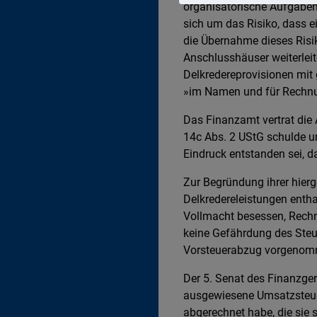
organisatorische Aufgaben
sich um das Risiko, dass e
die Übernahme dieses Risik
Anschlusshäuser weiterleit
Delkredereprovisionen mit
»im Namen und für Rechnun
Das Finanzamt vertrat die
14c Abs. 2 UStG schulde u
Eindruck entstanden sei, d
Zur Begründung ihrer hierg
Delkredereleistungen enth
Vollmacht besessen, Rechn
keine Gefährdung des Steu
Vorsteuerabzug vorgenom
Der 5. Senat des Finanzger
ausgewiesene Umsatzsteuer
abgerechnet habe, die sie s