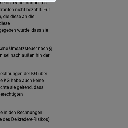
sikos. Dabei handelt es
ranten nicht bezahlt. Für
 die diese an die
diese
gegeben wurde, dass sie
esene Umsatzsteuer nach §
n sei nach außen hin der
n Rechnungen der KG über
ie KG habe auch keine
hte sie geltend, dass
erechtigten
die in den Rechnungen
 des Delkredere-Risikos)