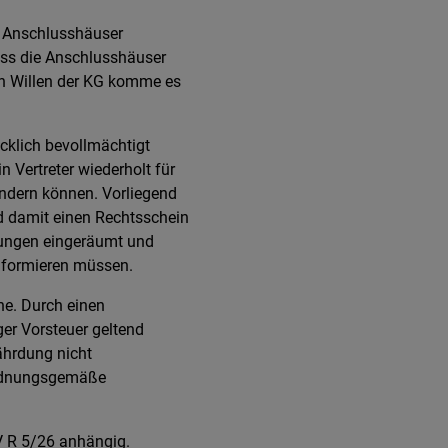
n Anschlusshäuser
ass die Anschlusshäuser
en Willen der KG komme es
cklich bevollmächtigt
 Vertreter wiederholt für
hindern können. Vorliegend
d damit einen Rechtsschein
ehungen eingeräumt und
nformieren müssen.
ne. Durch einen
r Vorsteuer geltend
fährdung nicht
ordnungsgemäße
V R 5/26 anhängig.