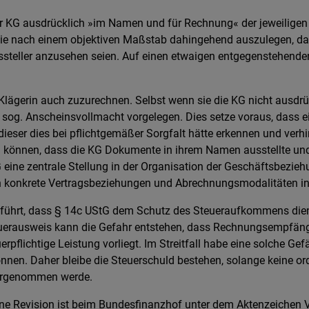
r KG ausdrücklich »im Namen und für Rechnung« der jeweilige
 sie nach einem objektiven Maßstab dahingehend auszulegen, d
ssteller anzusehen seien. Auf einen etwaigen entgegenstehend
Klägerin auch zuzurechnen. Selbst wenn sie die KG nicht ausdrü
sog. Anscheinsvollmacht vorgelegen. Dies setze voraus, dass ein
 dieser dies bei pflichtgemäßer Sorgfalt hätte erkennen und ver
n können, dass die KG Dokumente in ihrem Namen ausstellte un
 eine zentrale Stellung in der Organisation der Geschäftsbezi
en konkrete Vertragsbeziehungen und Abrechnungsmodalitäten i
eführt, dass § 14c UStG dem Schutz des Steueraufkommens die
uerausweis kann die Gefahr entstehen, dass Rechnungsempfänge
rpflichtige Leistung vorliegt. Im Streitfall habe eine solche Ge
nnen. Daher bleibe die Steuerschuld bestehen, solange keine 
orgenommen werde.
ne Revision ist beim Bundesfinanzhof unter dem Aktenzeichen 