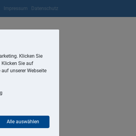
Impressum
Datenschutz
rketing. Klicken Sie
 Klicken Sie auf
e auf unserer Webseite
erer gegenüber den
ng
echnet, dem Kunden
lierer
Alle auswählen
lusshäusern), zu denen
in, wobei die KG