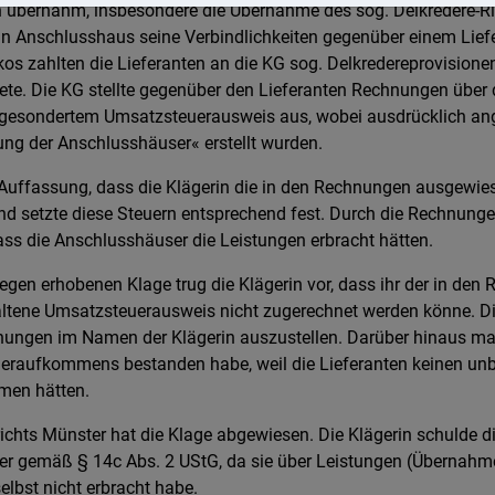
 übernahm, insbesondere die Übernahme des sog. Delkredere-Ri
in Anschlusshaus seine Verbindlichkeiten gegenüber einem Liefe
os zahlten die Lieferanten an die KG sog. Delkredereprovisionen,
ete. Die KG stellte gegenüber den Lieferanten Rechnungen über 
 gesondertem Umsatzsteuerausweis aus, wobei ausdrücklich an
g der Anschlusshäuser« erstellt wurden.
 Auffassung, dass die Klägerin die in den Rechnungen ausgewi
nd setzte diese Steuern entsprechend fest. Durch die Rechnunge
ass die Anschlusshäuser die Leistungen erbracht hätten.
egen erhobenen Klage trug die Klägerin vor, dass ihr der in de
altene Umsatzsteuerausweis nicht zugerechnet werden könne. D
ungen im Namen der Klägerin auszustellen. Darüber hinaus mac
eraufkommens bestanden habe, weil die Lieferanten keinen unb
men hätten.
ichts Münster hat die Klage abgewiesen. Die Klägerin schulde 
 gemäß § 14c Abs. 2 UStG, da sie über Leistungen (Übernahme
elbst nicht erbracht habe.