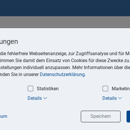
lungen
die fehlerfreie Webseitenanzeige, zur Zugriffsanalyse und für Ma
stimmen Sie damit dem Einsatz von Cookies für diese Zwecke zu.
instellungen individuell anzupassen. Mehr Informationen über di
inden Sie in unserer
Datenschutzerklärung.
ellers einer Rechnung
 hat entschieden, dass Rechnungen, mit denen ein Zentralreguli
Statistiken
Marketi
kredereprovision »im Namen und für Rechnung« des Kunden abr
Details
Details
Folge, dass § 14c Abs. 2 UStG Anwendung findet.
istin einer (GmbH & Co.) KG. Diese organisierte als Zentralregu
sum
Speichern
schen verschiedenen Lieferanten und Großhändlern (sog. Ansch
 Die Anschlusshäuser kauften Waren direkt bei den Lieferanten e