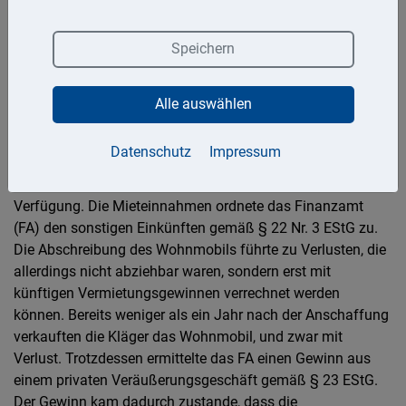
weiterentwickelt und entschieden, dass auch der
Gewinn/Verlust aus dem Verkauf hochpreisiger
Speichern
Wirtschaftsgüter des Alltagsgebrauchs nicht als privates
Veräußerungsgeschäft zu besteuern ist.
Alle auswählen
Im Streitfall kauften die Kläger (Eheleute) ein Wohnmobil
für ca. 323.000 €. Sie vermieteten es tageweise an eine
Datenschutz
Impressum
GmbH, deren Gesellschafterin die Klägerin ist. In der
übrigen Zeit stand das Wohnmobil den Klägern privat zur
Verfügung. Die Mieteinnahmen ordnete das Finanzamt
(FA) den sonstigen Einkünften gemäß § 22 Nr. 3 EStG zu.
Die Abschreibung des Wohnmobils führte zu Verlusten, die
allerdings nicht abziehbar waren, sondern erst mit
künftigen Vermietungsgewinnen verrechnet werden
können. Bereits weniger als ein Jahr nach der Anschaffung
verkauften die Kläger das Wohnmobil, und zwar mit
Verlust. Trotzdessen ermittelte das FA einen Gewinn aus
einem privaten Veräußerungsgeschäft gemäß § 23 EStG.
Der Gewinn kam dadurch zustande, dass die