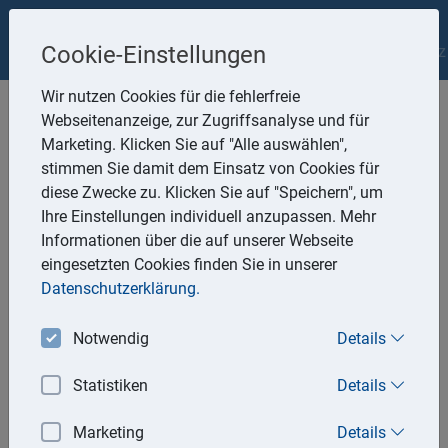
Nestle&Schneider Partnerschaftsgesellschaft
Impressum
Cookie-Einstellungen
Datenschutz
Wir nutzen Cookies für die fehlerfreie
Webseitenanzeige, zur Zugriffsanalyse und für
Marketing. Klicken Sie auf "Alle auswählen",
stimmen Sie damit dem Einsatz von Cookies für
diese Zwecke zu. Klicken Sie auf "Speichern", um
Aktuell
Ihre Einstellungen individuell anzupassen. Mehr
Informationen über die auf unserer Webseite
eingesetzten Cookies finden Sie in unserer
02.04.2026
Datenschutzerklärung.
Private Veräußerungsgeschäfte: Auch Wohnmobil im
Hochpreissegment kann ein Gegenstand des täglichen
Notwendig
Details
Gebrauchs sein
Der IX. Senat des Bundesfinanzhofs (BFH) hat seine
Statistiken
Details
Rechtsprechung zu den Anforderungen an einen
Gegenstand des täglichen Gebrauchs (§ 23 Abs. 1 Satz 1
Marketing
Details
Nr. 2 Satz 2 des Einkommensteuergesetzes --EStG--)