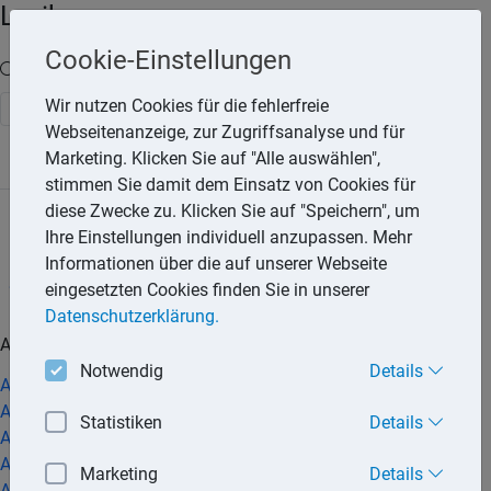
Lexika
Cookie-Einstellungen
Volltext-Suche in den Lexika
Wir nutzen Cookies für die fehlerfreie
Suchen
Webseitenanzeige, zur Zugriffsanalyse und für
Marketing. Klicken Sie auf "Alle auswählen",
Steuerlexikon
Rechtslexikon
stimmen Sie damit dem Einsatz von Cookies für
diese Zwecke zu. Klicken Sie auf "Speichern", um
Ihre Einstellungen individuell anzupassen. Mehr
A
B
D
E
F
G
H
I
J
K
L
M
N
O
P
R
Informationen über die auf unserer Webseite
S
T
U
V
W
Z
eingesetzten Cookies finden Sie in unserer
Datenschutzerklärung.
A
Notwendig
Details
Abfindung im Arbeitsverhältnis
Abhilfeverlangen bei Reisemangel
Statistiken
Details
Abmahnung des Arbeitnehmers
Abmahnung des Mieters
Marketing
Details
Abnahme der Handwerkerleistung