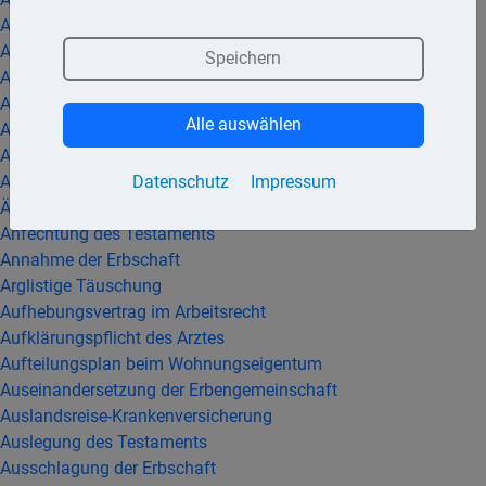
Abschlagszahlung an Handwerker
Adoption
Speichern
Alkohol im Straßenverkehr
Alleinerbe
Alle auswählen
Allgemeine Geschäftsbedingungen
Anbieterwechsel bei Strom und Gas
Datenschutz
Impressum
Anbieterwechsel bei Telefon- oder Internetanschluss
Änderungskündigung des Arbeitgebers
Anfechtung des Testaments
Annahme der Erbschaft
Arglistige Täuschung
Aufhebungsvertrag im Arbeitsrecht
Aufklärungspflicht des Arztes
Aufteilungsplan beim Wohnungseigentum
Auseinandersetzung der Erbengemeinschaft
Auslandsreise-Krankenversicherung
Auslegung des Testaments
Ausschlagung der Erbschaft