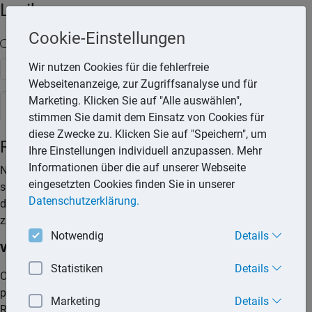
Lexika
Cookie-Einstellungen
Volltext-Suche in den Lexika
Wir nutzen Cookies für die fehlerfreie
Suchen
Webseitenanzeige, zur Zugriffsanalyse und für
Marketing. Klicken Sie auf "Alle auswählen",
Rechtslexikon
stimmen Sie damit dem Einsatz von Cookies für
diese Zwecke zu. Klicken Sie auf "Speichern", um
Rechtsschutzversicherung
Ihre Einstellungen individuell anzupassen. Mehr
Informationen über die auf unserer Webseite
Nicht immer lässt sich ein Rechtsstreit vermeiden. Und ein
eingesetzten Cookies finden Sie in unserer
solcher Streit kann schnell einige Tausend Euro kosten. In
Datenschutzerklärung.
diesem Fall hilft eine Rechtsschutzversicherung. Aber die
zahlt nicht für jeden Rechtsstreit.
Notwendig
Details
Versicherungspaket
Statistiken
Details
Ob sich eine Rechtsschutzversicherung lohnt, hängt von den
persönlichen Lebensumständen und der persönlichen
Marketing
Details
Risikoeinschätzung ab. Nicht zuletzt ist von Bedeutung, wie