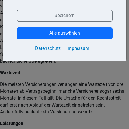
stark die jeweilige Neigung zu rechtlichen
Auseinandersetzungen ausgeprägt ist. Es besteht die Wahl,
Speichern
ein Gesamtpaket oder nur Rechtsschutz für einzelne
Rechtsgebiete abzuschließen. Das Gesamtpaket enthält
Alle auswählen
regelmäßig Privat-, Berufs-, Verkehrs- und Mietrechtsschutz.
Allerdings enthalten die Policen recht umfangreiche
Leistungsausschlüsse. Nicht versichert sind beispielsweise
Datenschutz
Impressum
familien- und erbrechtliche (Ausnahme: erste Beratung) sowie
baurechtliche Streitigkeiten.
Wartezeit
Die meisten Versicherungen verlangen eine Wartezeit von drei
Monaten ab Vertragsbeginn, manche Versicherer sogar sechs
Monate. In diesem Fall gilt: Die Ursache für den Rechtsstreit
darf erst nach Ablauf der Wartezeit eingetreten sein.
Andernfalls besteht kein Versicherungsschutz.
Leistungen