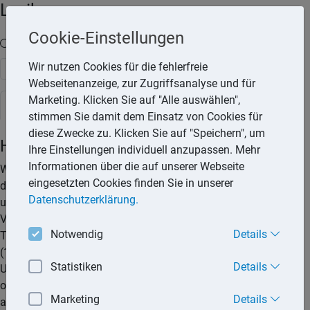
Lexika
Cookie-Einstellungen
Volltext-Suche in den Lexika
Wir nutzen Cookies für die fehlerfreie
Suchen
Webseitenanzeige, zur Zugriffsanalyse und für
Marketing. Klicken Sie auf "Alle auswählen",
Steuerlexikon
stimmen Sie damit dem Einsatz von Cookies für
diese Zwecke zu. Klicken Sie auf "Speichern", um
Haushaltsersparnis
Ihre Einstellungen individuell anzupassen. Mehr
Informationen über die auf unserer Webseite
Wird bei einer Heimunterbringung wegen Pflegebedürftigkeit
eingesetzten Cookies finden Sie in unserer
der private Haushalt aufgelöst, sind entstehende Heimkosten
Datenschutzerklärung.
um die Haushaltsersparnis zu reduzieren. Liegen die
Voraussetzungen (Heimunterbringung) nur während eines
Notwendig
Details
Teils des Kalenderjahres vor, sind die anteiligen Beträge
(1/360 pro Tag, 1/12 pro Monat) anzusetzen. Kosten zur
Statistiken
Details
Unterbringung in einem Krankenhaus werden regelmäßig
ohne Kürzung um eine Haushaltsersparnis als
Marketing
Details
außergewöhnliche Belastung anerkannt.