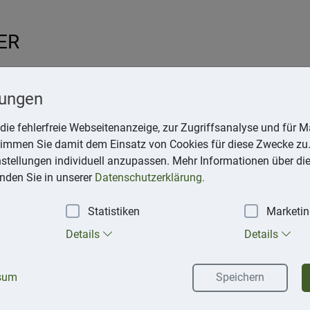
ER
L
151 Neckargemünd
lungen
die fehlerfreie Webseitenanzeige, zur Zugriffsanalyse und für Ma
berater.de
stimmen Sie damit dem Einsatz von Cookies für diese Zwecke zu.
instellungen individuell anzupassen. Mehr Informationen über di
inden Sie in unserer
Datenschutzerklärung.
Statistiken
Marketi
Details
Details
sum
Speichern
naler Datenaustausch über Handel mit Kryptowerten
del mit Kryptowerten sollen international regelmäßig ausgetaus