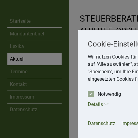
STEUERBERAT
Startseite
ALBERT E. OPPE
Mandantenbrief
Am Kastanienberg 64, 69
Cookie-Einstel
Lexika
Telefon: 6223 2525
Mobil: 1743186757
Wir nutzen Cookies für 
Aktuell
E-Mail:
albert@oppel-steuer
auf "Alle auswählen", 
Termine
"Speichern", um Ihre E
eingesetzten Cookies f
Kontakt
Aktuell
Notwendig
Impressum
« 07/2026
Details
Datenschutz
06.08.2026
Datenschutz
Impres
Gesetzentwurf: Internatio
Informationen über den Han