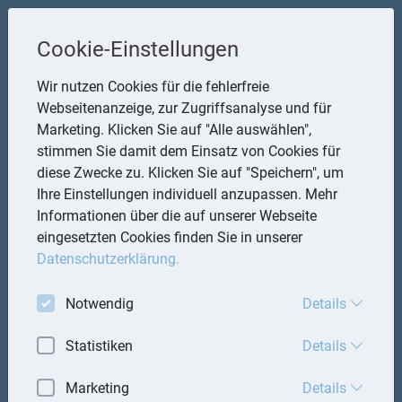
Lehnert und Partner
Cookie-Einstellungen
www.lehnert-partner.de Parkstraße 3, 53498 Bad Breisig
Wir nutzen Cookies für die fehlerfreie
Telefon: 2633 4558-0
Webseitenanzeige, zur Zugriffsanalyse und für
E-Mail:
Lehnert@Lehnert-Partner.de
Marketing. Klicken Sie auf "Alle auswählen",
stimmen Sie damit dem Einsatz von Cookies für
diese Zwecke zu. Klicken Sie auf "Speichern", um
Startseite
Ihre Einstellungen individuell anzupassen. Mehr
Mandantenbrief
Informationen über die auf unserer Webseite
eingesetzten Cookies finden Sie in unserer
Lexika
Datenschutzerklärung.
Aktuell
Notwendig
Details
Termine
Statistiken
Details
Kontakt
Marketing
Details
Impressum