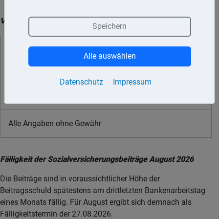
Vorschau auf die Steuertermine September 2026:
Speichern
10.09.
Umsatzsteuer,
Die
dreitägige
Alle auswählen
Lohnsteuer, Kirchensteuer zur
Zahlungsschonfrist
Lohnsteuer, Einkommensteuer,
endet am 14.09. für
Datenschutz
Impressum
Kirchensteuer,
den Eingang der
Körperschaftsteuer
Zahlung.
Alle Angaben ohne Gewähr
Fälligkeit der Sozialversicherungsbeiträge August 2026
Die Beiträge sind in voraussichtlicher Höhe der
Beitragsschuld spätestens am drittletzten Bankenarbeitstag
eines Monats fällig. Für August ergibt sich demnach als
Fälligkeitstermin der 27.08.2026.