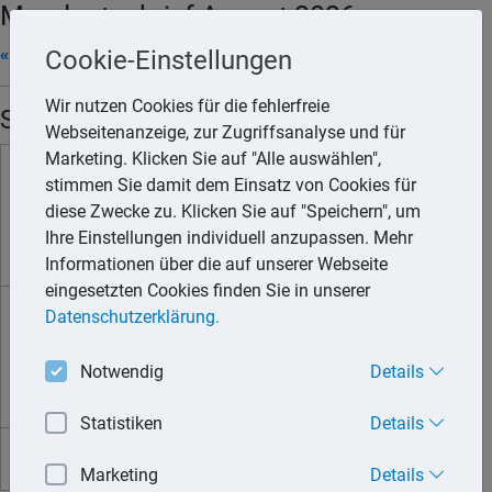
Mandantenbrief August 2026
« 07/2026
|
Word-Datei
|
Drucken
|
09/2026 »
Cookie-Einstellungen
Wir nutzen Cookies für die fehlerfreie
Steuertermine
Webseitenanzeige, zur Zugriffsanalyse und für
Marketing. Klicken Sie auf "Alle auswählen",
10.08.
Umsatzsteuer,
Die
dreitägige
stimmen Sie damit dem Einsatz von Cookies für
Lohnsteuer,
Zahlungsschonfrist
endet
diese Zwecke zu. Klicken Sie auf "Speichern", um
Kirchensteuer zur
am 13.08. für den Eingang
Ihre Einstellungen individuell anzupassen. Mehr
Lohnsteuer
der Zahlung.
Informationen über die auf unserer Webseite
eingesetzten Cookies finden Sie in unserer
Datenschutzerklärung.
Die
dreitägige
17.08.
Zahlungsschonfrist
endet
Gewerbesteuer,
am 20.08. für den Eingang
Notwendig
Details
Grundsteuer
der Zahlung.
Statistiken
Details
Alle Angaben ohne Gewähr
Marketing
Details