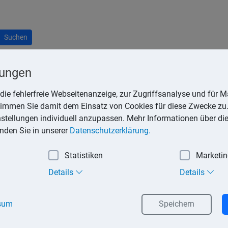
Suchen
lungen
die fehlerfreie Webseitenanzeige, zur Zugriffsanalyse und für Ma
stimmen Sie damit dem Einsatz von Cookies für diese Zwecke zu.
r verletzt das Steuergeheimnis, wenn er Verhältnisse eines and
instellungen individuell anzupassen. Mehr Informationen über di
inden Sie in unserer
Datenschutzerklärung.
Statistiken
Marketi
hrens, Verwaltungsverfahren, einem Rechnungsprüfungsverfahren 
Details
Details
sum
Speichern