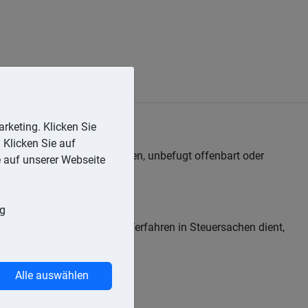
rketing. Klicken Sie
 Klicken Sie auf
eren, die ihm bekannt werden, unbefugt offenbart oder
e auf unserer Webseite
ng
oder einem gerichtlichen Verfahren in Steuersachen dient,
Alle auswählen