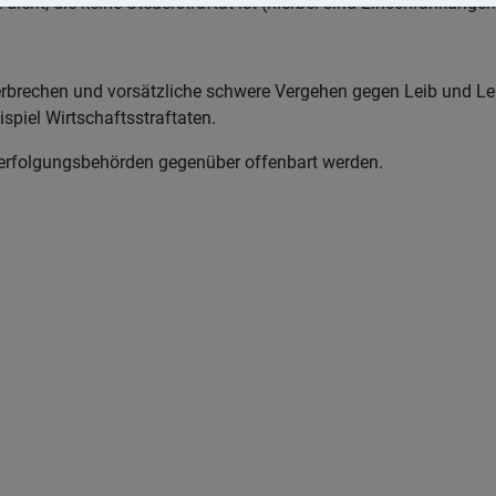
dient, die keine Steuerstraftat ist (hierbei sind Einschränkunge
erbrechen und vorsätzliche schwere Vergehen gegen Leib und Le
spiel Wirtschaftsstraftaten.
verfolgungsbehörden gegenüber offenbart werden.