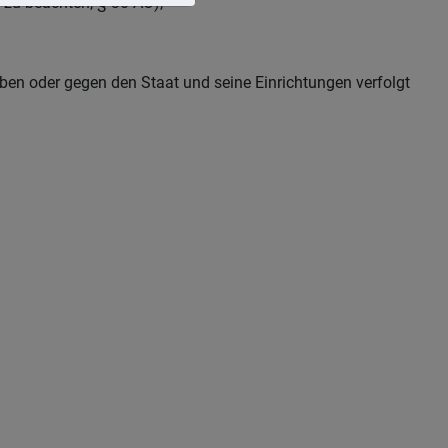
n zu beachten, § 30 AO),
ben oder gegen den Staat und seine Einrichtungen verfolgt