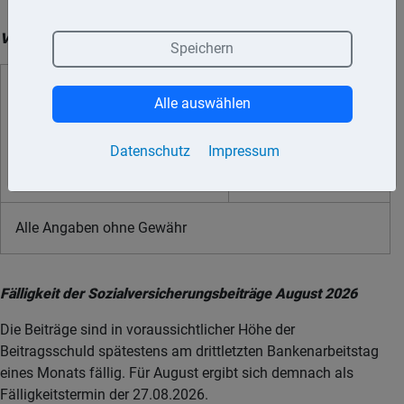
Vorschau auf die Steuertermine September 2026:
Speichern
10.09.
Umsatzsteuer,
Die
dreitägige
Alle auswählen
Lohnsteuer, Kirchensteuer zur
Zahlungsschonfrist
Lohnsteuer, Einkommensteuer,
endet am 14.09. für
Datenschutz
Impressum
Kirchensteuer,
den Eingang der
Körperschaftsteuer
Zahlung.
Alle Angaben ohne Gewähr
Fälligkeit der Sozialversicherungsbeiträge August 2026
Die Beiträge sind in voraussichtlicher Höhe der
Beitragsschuld spätestens am drittletzten Bankenarbeitstag
eines Monats fällig. Für August ergibt sich demnach als
Fälligkeitstermin der 27.08.2026.