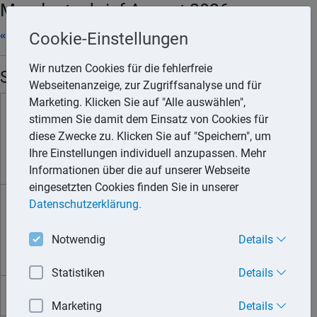
Mandantenbrief August 2026
« 07/2026
|
Word-Datei
|
Drucken
|
09/2026 »
Cookie-Einstellungen
Wir nutzen Cookies für die fehlerfreie
Steuertermine
Webseitenanzeige, zur Zugriffsanalyse und für
Marketing. Klicken Sie auf "Alle auswählen",
10.08.
Umsatzsteuer,
Die
dreitägige
stimmen Sie damit dem Einsatz von Cookies für
Lohnsteuer,
Zahlungsschonfrist
endet
diese Zwecke zu. Klicken Sie auf "Speichern", um
Kirchensteuer zur
am 13.08. für den Eingang
Ihre Einstellungen individuell anzupassen. Mehr
Lohnsteuer
der Zahlung.
Informationen über die auf unserer Webseite
eingesetzten Cookies finden Sie in unserer
Datenschutzerklärung.
Die
dreitägige
17.08.
Zahlungsschonfrist
endet
Gewerbesteuer,
am 20.08. für den Eingang
Notwendig
Details
Grundsteuer
der Zahlung.
Statistiken
Details
Alle Angaben ohne Gewähr
Marketing
Details