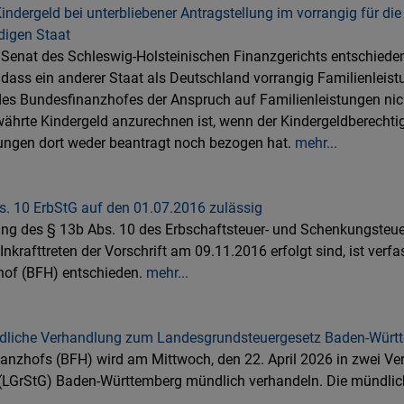
indergeld bei unterbliebener Antragstellung im vorrangig für d
digen Staat
5. Senat des Schleswig-Holsteinischen Finanzgerichts entschieden
 dass ein anderer Staat als Deutschland vorrangig Familienleist
es Bundesfinanzhofes der Anspruch auf Familienleistungen nic
hrte Kindergeld anzurechnen ist, wenn der Kindergeldberechti
ungen dort weder beantragt noch bezogen hat.
mehr...
. 10 ErbStG auf den 01.07.2016 zulässig
g des § 13b Abs. 10 des Erbschaftsteuer- und Schenkungsteue
krafttreten der Vorschrift am 09.11.2016 erfolgt sind, ist verfa
hof (BFH) entschieden.
mehr...
liche Verhandlung zum Landesgrundsteuergesetz Baden-Württ
nanzhofs (BFH) wird am Mittwoch, den 22. April 2026 in zwei V
(LGrStG) Baden-Württemberg mündlich verhandeln. Die mündlic