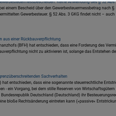
Gewerbesteuermessbescheiden: Keine Anwendung des § 52 Abs
ch bei einem Bescheid über den Gewerbesteuermessbetrag nach § 
r ermittelten Gewerbesteuer. § 52 Abs. 3 GKG findet nicht – auch
n aus einer Rückbauverpflichtung
nanzhofs (BFH) hat entschieden, dass eine Forderung des Vermie
verpflichtung nicht zu aktivieren ist, solange das Entstehen 
 grenzüberschreitenden Sachverhalten
hat entschieden, dass eine sogenannte steuerrechtliche Entstr
en - ein Vorgang, bei dem stille Reserven von Wirtschaftsgütern
 Bundesrepublik Deutschland (Deutschland) ihr Besteuerungsrech
eine bloße Rechtsänderung eintreten kann (»passive« Entstricku