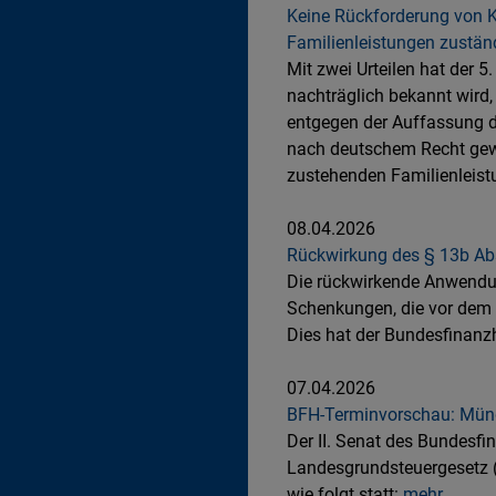
Keine Rückforderung von K
Familienleistungen zustän
Mit zwei Urteilen hat der 
nachträglich bekannt wird,
entgegen der Auffassung d
nach deutschem Recht gewä
zustehenden Familienleist
08.04.2026
Rückwirkung des § 13b Abs
Die rückwirkende Anwendun
Schenkungen, die vor dem In
Dies hat der Bundesfinanz
07.04.2026
BFH-Terminvorschau: Münd
Der II. Senat des Bundesfi
Landesgrundsteuergesetz 
wie folgt statt:
mehr...