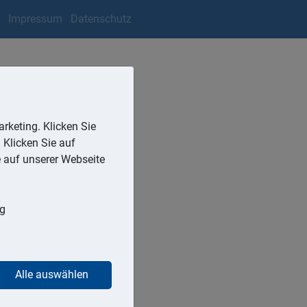
Impressum
Datenschutz
rketing. Klicken Sie
 Klicken Sie auf
e auf unserer Webseite
ng
dass die Position 4902 des
oku-Rätsel enthalten, bei
ie übrigen Zahlen in
ehr...
Alle auswählen