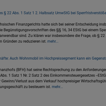
s § 22 Abs. 1 Satz 1 2. Halbsatz UmwStG bei Sperrfristverstöße
hsischen Finanzgerichts hatte sich bei seiner Entscheidung ins
e Begünstigungsvorschriften des §§ 16, 34 EStG bei einem Sperr
nwendbar sind. Zu klären war insbesondere die Frage, ob § 22 
 Gründen zu reduzieren ist.
mehr...
häfte: Auch Wohnmobil im Hochpreissegment kann ein Gegenst
inanzhofs (BFH) hat seine Rechtsprechung zu den Anforderung
Abs. 1 Satz 1 Nr. 2 Satz 2 des Einkommensteuergesetzes --EStG-
r Gewinn/Verlust aus dem Verkauf hochpreisiger Wirtschaftsgüt
rungsgeschäft zu besteuern ist.
mehr...