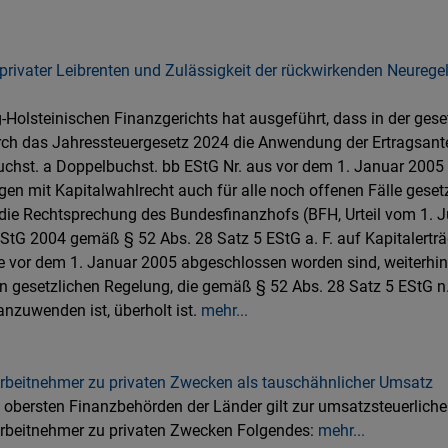
privater Leibrenten und Zulässigkeit der rückwirkenden Neurege
-Holsteinischen Finanzgerichts hat ausgeführt, dass in der ges
rch das Jahressteuergesetz 2024 die Anwendung der Ertragsante
uchst. a Doppelbuchst. bb EStG Nr. aus vor dem 1. Januar 200
en mit Kapitalwahlrecht auch für alle noch offenen Fälle gesetz
ie Rechtsprechung des Bundesfinanzhofs (BFH, Urteil vom 1. Jul
StG 2004 gemäß § 52 Abs. 28 Satz 5 EStG a. F. auf Kapitalertr
ie vor dem 1. Januar 2005 abgeschlossen worden sind, weiterhi
 gesetzlichen Regelung, die gemäß § 52 Abs. 28 Satz 5 EStG n. 
nzuwenden ist, überholt ist.
mehr...
rbeitnehmer zu privaten Zwecken als tauschähnlicher Umsatz
bersten Finanzbehörden der Länder gilt zur umsatzsteuerlichen
rbeitnehmer zu privaten Zwecken Folgendes:
mehr...