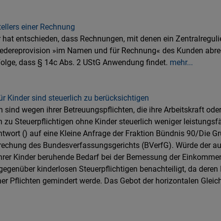
ellers einer Rechnung
 hat entschieden, dass Rechnungen, mit denen ein Zentralreguli
kredereprovision »im Namen und für Rechnung« des Kunden abr
Folge, dass § 14c Abs. 2 UStG Anwendung findet.
mehr...
r Kinder sind steuerlich zu berücksichtigen
n sind wegen ihrer Betreuungspflichten, die ihre Arbeitskraft ode
 zu Steuerpflichtigen ohne Kinder steuerlich weniger leistungsfä
ntwort () auf eine Kleine Anfrage der Fraktion Bündnis 90/Die Gr
rechung des Bundesverfassungsgerichts (BVerfG). Würde der auf d
hrer Kinder beruhende Bedarf bei der Bemessung der Einkommen
gegenüber kinderlosen Steuerpflichtigen benachteiligt, da deren 
cher Pflichten gemindert werde. Das Gebot der horizontalen Gleich