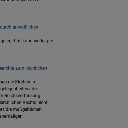
 durch anwaltlichen
ngelegt hat, kann weder per
.
gerichte zum kirchlichen
men die Kirchen im
gelegenheiten« der
er Reichsverfassung.
irchlichen Rechts nicht
ies die maßgeblichen
s ehemaligen