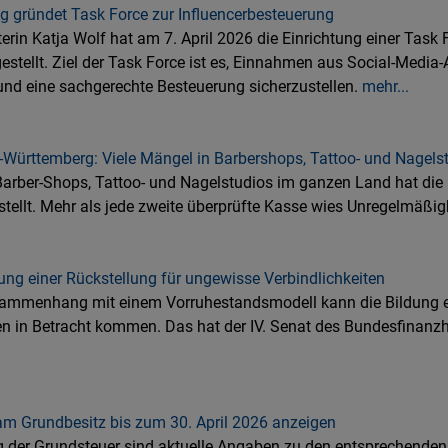
g gründet Task Force zur Influencerbesteuerung
erin Katja Wolf hat am 7. April 2026 die Einrichtung einer Task 
estellt. Ziel der Task Force ist es, Einnahmen aus Social-Media-
und eine sachgerechte Besteuerung sicherzustellen.
mehr...
-Württemberg: Viele Mängel in Barbershops, Tattoo- und Nagels
Barber-Shops, Tattoo- und Nagelstudios im ganzen Land hat die
stellt. Mehr als jede zweite überprüfte Kasse wies Unregelmäßig
ng einer Rückstellung für ungewisse Verbindlichkeiten
mmenhang mit einem Vorruhestandsmodell kann die Bildung ei
en in Betracht kommen. Das hat der IV. Senat des Bundesfinanz
m Grundbesitz bis zum 30. April 2026 anzeigen
ung der Grundsteuer sind aktuelle Angaben zu den entsprechende