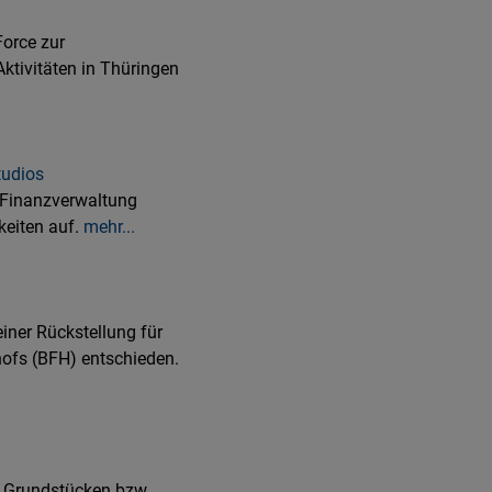
Force zur
Aktivitäten in Thüringen
tudios
 Finanzverwaltung
keiten auf.
mehr...
ner Rückstellung für
hofs (BFH) entschieden.
n Grundstücken bzw.