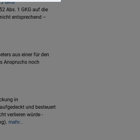
. 3 GKG
52 Abs. 1 GKG auf die
 nicht entsprechend –
ters aus einer für den
des Anspruchs noch
ickung in
 aufgedeckt und besteuert
t verlieren würde -
ng).
mehr...