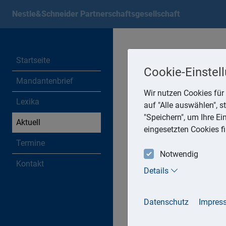
Nestle&Schneider Partnerschaftsgesellschaft
Startseite
Cookie-Einstel
Aktuell
Mandantenbrief
Wir nutzen Cookies für 
Lexika
« 03/2026
|
» 05/2026
auf "Alle auswählen", 
"Speichern", um Ihre E
Aktuell
eingesetzten Cookies f
30.04.2026
Termine
Ermäßigter Steuersatz für 
Notwendig
Mit Urteil vom 1. August 2
Kontakt
Zolltarifs als broschierte
Details
denen bereits einige Zahlen
bestimmter Reihenfolge ei
Datenschutz
Impres
29.04.2026