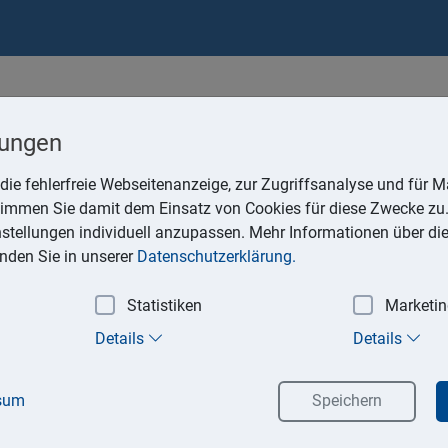
lungen
die fehlerfreie Webseitenanzeige, zur Zugriffsanalyse und für Ma
stimmen Sie damit dem Einsatz von Cookies für diese Zwecke zu.
instellungen individuell anzupassen. Mehr Informationen über di
inden Sie in unserer
Datenschutzerklärung.
Sudoku-Zeitschriften
Statistiken
Marketi
025, C-375/24, Keesing Deutschland, hat der EuGH entschieden, 
 Papierhefte beschriebene Waren, die hauptsächlich gedruckte Sud
Details
Details
 aus der Reihe von 1 bis 9 in ein Gittermuster eingetragen und d
nzutragen sind, und die alle acht Wochen erscheinen, umfasst.
m
sum
Speichern