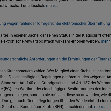
rstwirtschaft unerlässlich.
mehr...
ng wegen fehlender formgerechter elektronischer Übermittlung
ltes in eigener Sache, der seinen Status in der Klagschrift offe
 elektronische Anwaltspostfach wirksam erhoben werden.
mehr..
assungsrechtliche Anforderungen an die Ermittlungen der Finanz
en Kirchensteuern zahlen. Wer Mitglied einer Kirche ist, bestim
bst. Die einschlägigen Regelungen gehören zu den »eigenen An
m Sinne von Art. 140 des Grundgesetzes und Art. 137 der Weimar
te (FG) den Wortlaut der einschlägigen Bestimmungen des innerk
llungen auslegen, sondern sie müssen diese so anwenden, wie d
n. Das gilt auch für die Regelungen über den Wiedereintritt eine
 X. Senat des Bundesfinanzhofs (BFH) entschieden hat.
mehr...