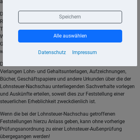
angekündigt werden.
Die mit der Nachschau Beauftragten dürfen Grundstücke und
Speichern
Räume von Personen, die eine gewerbliche oder berufliche
Tätigkeit ausüben, betreten. Wohnräume dürfen gegen den
Alle auswählen
Willen des Inhabers jedoch nur zur Verhütung dringender
Gefahren für die öffentliche Sicherheit und Ordnung betreten
werden.
Datenschutz
Impressum
Die von der Lohnsteuer-Nachschau Betroffenen müssen auf
Verlangen Lohn- und Gehaltsunterlagen, Aufzeichnungen,
Bücher, Geschäftspapiere und andere Urkunden über die der
Lohnsteuer-Nachschau unterliegenden Sachverhalte vorlegen
und Auskünfte erteilen, soweit dies zur Feststellung einer
steuerlichen Erheblichkeit zweckdienlich ist.
Wenn die bei der Lohnsteuer-Nachschau getroffenen
Feststellungen hierzu Anlass geben, kann ohne vorherige
Prüfungsanordnung zu einer Lohnsteuer-Außenprüfung
übergegangen werden!