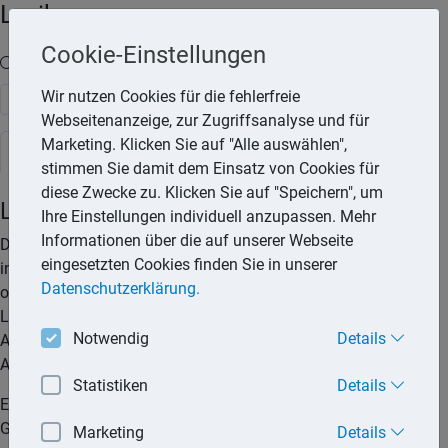
Lexika
Cookie-Einstellungen
Volltext-Suche in den Lexika
Wir nutzen Cookies für die fehlerfreie
Suchen
Webseitenanzeige, zur Zugriffsanalyse und für
Marketing. Klicken Sie auf "Alle auswählen",
Steuerlexikon
stimmen Sie damit dem Einsatz von Cookies für
diese Zwecke zu. Klicken Sie auf "Speichern", um
Lohnsteuer-Nachschau
Ihre Einstellungen individuell anzupassen. Mehr
Informationen über die auf unserer Webseite
Die Lohnsteuer-Nachschau gibt es seit 2013. Sie ist geregelt
eingesetzten Cookies finden Sie in unserer
in § 42g EStG und dient der Sicherstellung einer
Datenschutzerklärung.
ordnungsgemäßen Einbehaltung und Abführung der
Lohnsteuer, des Solidaritätszuschlags und der Kirchensteuer.
Notwendig
Details
Auch mögliche Pflichtbeiträge zu einer Arbeits- oder
Arbeitnehmerkammer werden überprüft.
Statistiken
Details
Eine Lohnsteuer-Nachschau findet während der üblichen
Geschäfts- und Arbeitszeiten statt und muss nicht
Marketing
Details