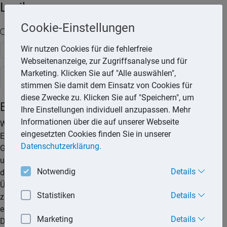
Lexika
Cookie-Einstellungen
Volltext-Suche in den Lexika
Wir nutzen Cookies für die fehlerfreie
Suchen
Webseitenanzeige, zur Zugriffsanalyse und für
Marketing. Klicken Sie auf "Alle auswählen",
Steuerlexikon
stimmen Sie damit dem Einsatz von Cookies für
diese Zwecke zu. Klicken Sie auf "Speichern", um
Einkunfsermittlung
Ihre Einstellungen individuell anzupassen. Mehr
Informationen über die auf unserer Webseite
Wie Einkünfte zu ermitteln sind, ist von der jeweiligen
eingesetzten Cookies finden Sie in unserer
Einkunftsart abhängig. So sind die Erträge aus den
Datenschutzerklärung.
Gewinneinkünften (hierzu gehören die Einkünfte aus Land-
und Forstwirtschaft, die Einkünfte aus Gewerbebetrieb und
Notwendig
Details
die Einkünfte aus selbständiger Arbeit) nach der Einnahmen-/
Überschussrechnung oder dem Betriebsvermögensvergleich
Statistiken
Details
zu ermitteln. Bei Einkünften aus Land- und Forstwirtschaft
erfolgt in den meisten Fällen die Gewinnermittlung nach
Marketing
Details
Durchschnittssätzen.