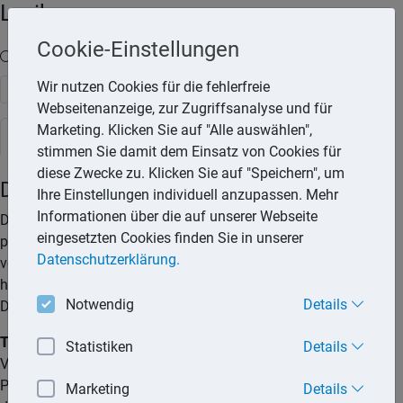
Lexika
Cookie-Einstellungen
Volltext-Suche in den Lexika
Wir nutzen Cookies für die fehlerfreie
Suchen
Webseitenanzeige, zur Zugriffsanalyse und für
Marketing. Klicken Sie auf "Alle auswählen",
Rechtslexikon
stimmen Sie damit dem Einsatz von Cookies für
diese Zwecke zu. Klicken Sie auf "Speichern", um
Datenschutzrechte
Ihre Einstellungen individuell anzupassen. Mehr
Informationen über die auf unserer Webseite
Der Schutz von Personen bei der Verarbeitung
eingesetzten Cookies finden Sie in unserer
personenbezogener Daten ist ein Grundrecht. Durch
Datenschutzerklärung.
verschiedene, gesetzlich verankerte Rechte und Ansprüche
hat der Betroffene jedoch die Möglichkeit, seine persönlichen
Notwendig
Details
Daten vor Missbrauch zu schützen.
Tipp:
Hat ein Betroffener Grund zu der Annahme, dass bei der
Statistiken
Details
Verarbeitung seiner personenbezogenen Daten seine
Persönlichkeitsrechte verletzt wurden, steht ihm das Recht zu,
Marketing
Details