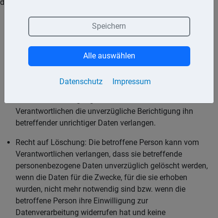
den zuständigen Datenschutzbeauftragten anzurufen.
Auskunftsrecht: Der Betroffene hat ein Recht darauf,
Speichern
Auskunft zu erhalten, welche personenbezogenen Daten
über ihn gespeichert sind. Das Auskunftsrecht erstreckt
Alle auswählen
sich auch darauf zu erfahren, zu welchem Zweck die
Daten erhoben wurden, woher diese stammen und an
welche Stellen diese übermittelt wurden.
Datenschutz
Impressum
Recht auf Berichtigung: Der Betroffene kann vom
Verantwortlichen die unverzügliche Berichtigung ihn
betreffender unrichtiger Daten verlangen.
Recht auf Löschung: Die betroffene Person kann vom
Verantwortlichen verlangen, dass sie betreffende
personenbezogene Daten unverzüglich gelöscht werden,
wenn die Daten für die Zwecke, für die sie erhoben
wurden, nicht mehr notwendig sind bzw. wenn die
betroffene Person ihre Einwilligung zur
Datenverarbeitung widerrufen hat und keine