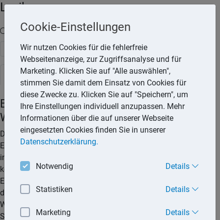
Lexika
Cookie-Einstellungen
Volltext-Suche in den Lexika
Wir nutzen Cookies für die fehlerfreie
Suchen
Webseitenanzeige, zur Zugriffsanalyse und für
Marketing. Klicken Sie auf "Alle auswählen",
Rechtslexikon
stimmen Sie damit dem Einsatz von Cookies für
diese Zwecke zu. Klicken Sie auf "Speichern", um
Beschlusssammlung beim
Ihre Einstellungen individuell anzupassen. Mehr
Wohnungseigentum
Informationen über die auf unserer Webseite
eingesetzten Cookies finden Sie in unserer
Der Verwalter von Wohnungseigentum muss die auf einer
Datenschutzerklärung.
Eigentümerversammlung gefassten Beschlüsse unverzüglich
in die sogenannte Beschlusssammlung eintragen. Gibt es
Notwendig
Details
keinen Verwalter, ist der Vorsitzende der
Eigentümerversammlung verantwortlich. Die Sammlung dient
Statistiken
Details
der Information und der besseren Übersicht über die in einer
Wohnungseigentümergemeinschaft gefassten Beschlüsse.
Marketing
Details
So können sich die Eigentümer und Käufer einer