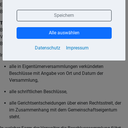
Eigentumswohnung schnell einen Überblick über die
Beschlusslage in der Eigentümergemeinschaft machen.
Speichern
Tipp:
Jeder Wohnungseigentümer hat das Recht, die
Beschlusssammlung einzusehen. Durch eine entsprechende
Alle auswählen
Vollmacht kann dieses Recht auch auf anderen Personen (z.
B. Kaufinteressenten) übertragen werden.
Datenschutz
Impressum
In die Beschlusssammlung müssen eingetragen werden
alle in Eigentümerversammlungen verkündeten
Beschlüsse mit Angabe von Ort und Datum der
Versammlung,
alle schriftlichen Beschlüsse,
alle Gerichtsentscheidungen über einen Rechtsstreit, der
im Zusammenhang mit dem Gemeinschaftseigentum
steht.