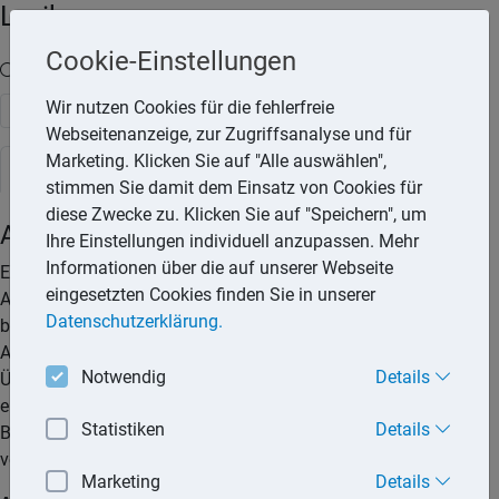
Lexika
Cookie-Einstellungen
Volltext-Suche in den Lexika
Wir nutzen Cookies für die fehlerfreie
Suchen
Webseitenanzeige, zur Zugriffsanalyse und für
Marketing. Klicken Sie auf "Alle auswählen",
Rechtslexikon
stimmen Sie damit dem Einsatz von Cookies für
diese Zwecke zu. Klicken Sie auf "Speichern", um
Abfindung im Arbeitsverhältnis
Ihre Einstellungen individuell anzupassen. Mehr
Informationen über die auf unserer Webseite
Eine gesetzliche Verpflichtung für den Arbeitgeber, immer eine
eingesetzten Cookies finden Sie in unserer
Abfindung zu zahlen, wenn er das Arbeitsverhältnis kündigt,
Datenschutzerklärung.
besteht nicht. Nur in Ausnahmefällen sieht das Gesetz eine
Abfindung bei Beendigung des Arbeitsverhältnisses vor. Im
Notwendig
Details
Übrigen hat der Arbeitnehmer nur dann einen Anspruch auf
eine Abfindung, wenn eine solche durch eine
Statistiken
Details
Betriebsvereinbarung (Sozialplan) oder im Tarifvertrag
vereinbart ist.
Marketing
Details