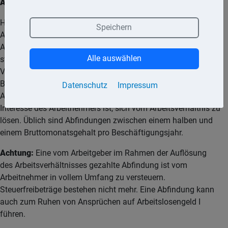
Abfindung im Aufhebungsvertrag
Häufig wird bei der einvernehmlichen Beendigung des
Speichern
Arbeitsverhältnisses durch einen Aufhebungsvertrag eine
Abfindung vereinbart. Ob und in welcher Höhe eine erfolgt,
Alle auswählen
steht im Belieben der Vertragsparteien. Hier ist also das
Verhandlungsgeschick des Arbeitnehmers gefragt. Von
Bedeutung wird dabei sein, wie groß das Interesse des
Datenschutz
Impressum
Arbeitgebers ist, den Arbeitnehmer »loszuwerden«, bzw. das
Interesse des Arbeitnehmers ist, sich vom Arbeitsverhältnis zu
lösen. Üblich sind Abfindungen zwischen einem halben und
einem Bruttomonatsgehalt pro Beschäftigungsjahr.
Achtung:
Eine vom Arbeitgeber im Rahmen der Auflösung
des Arbeitsverhältnisses gezahlte Abfindung ist vom
Arbeitnehmer in vollem Umfang zu versteuern.
Steuerfreibeträge bestehen nicht mehr. Eine Abfindung kann
auch zum Ruhen von Ansprüchen auf Arbeitslosengeld I
führen.