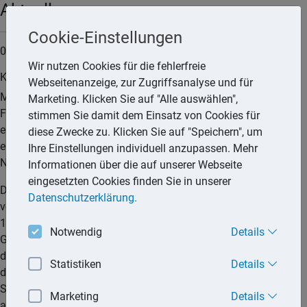
Aktuell
Cookie-Einstellungen
04.01.2024
Wir nutzen Cookies für die fehlerfreie
Kapitalertragsteuer ist keine Nachlassverbindlichkeit
Webseitenanzeige, zur Zugriffsanalyse und für
Mit Urteil vom 2. November 2023 hat der 3. Senat des
Marketing. Klicken Sie auf "Alle auswählen",
Finanzgerichts Münster entschieden, dass die auf den Erwerb
stimmen Sie damit dem Einsatz von Cookies für
eines gegen eine GmbH gerichteten Ausschüttungsanspruchs
diese Zwecke zu. Klicken Sie auf "Speichern", um
entfallene Kapitalertragsteuer nicht als
Ihre Einstellungen individuell anzupassen. Mehr
Nachlassverbindlichkeit abzuziehen ist.
Informationen über die auf unserer Webseite
eingesetzten Cookies finden Sie in unserer
Der Kläger erwarb im Wege eines Vermächtnisses von seinem
Datenschutzerklärung.
verstorbenen Vater einen Anteil an einer GmbH in Höhe von
12,5 % des Stammkapitals. Vor dem Tod des Vaters hatte die
Notwendig
Details
Gesellschafterversammlung eine Ausschüttung beschlossen,
die i. H. v. 187.500 Euro auf den Vater entfiel und nach
Statistiken
Details
dessen Tod unter Einbehalt von Kapitalertragsteuer und
Solidaritätszuschlag (ca. 48.000 Euro) an den Kläger
Marketing
Details
ausbezahlt wurde.