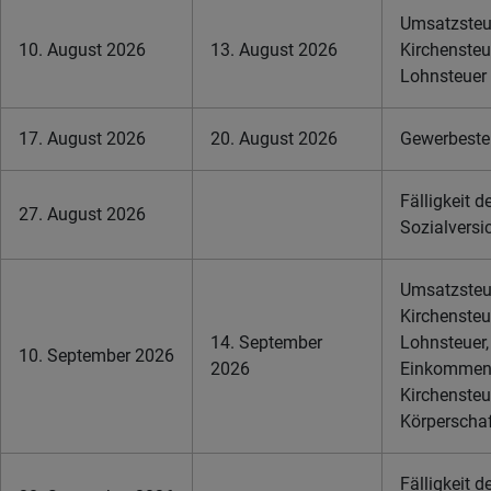
Umsatzsteue
10. August 2026
13. August 2026
Kirchensteu
Lohnsteuer
17. August 2026
20. August 2026
Gewerbesteu
Fälligkeit d
27. August 2026
Sozialversi
Umsatzsteue
Kirchensteu
14. September
Lohnsteuer,
10. September 2026
2026
Einkommens
Kirchensteu
Körperschaf
Fälligkeit d