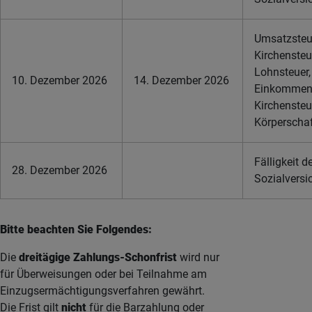
Umsatzsteue
Kirchensteu
Lohnsteuer,
10. Dezember 2026
14. Dezember 2026
Einkommens
Kirchensteu
Körperschaf
Fälligkeit d
28. Dezember 2026
Sozialversi
Bitte beachten Sie Folgendes:
Die
dreitägige Zahlungs-Schonfrist
wird nur
für Überweisungen oder bei Teilnahme am
Einzugsermächtigungsverfahren gewährt.
Die Frist gilt
nicht
für die Barzahlung oder