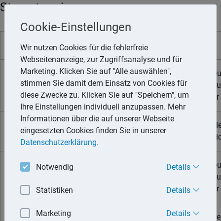
Steuertermine
Cookie-Einstellungen
Datum
Zahlungsschonfrist
Steuern
Wir nutzen Cookies für die fehlerfreie
Webseitenanzeige, zur Zugriffsanalyse und für
Marketing. Klicken Sie auf "Alle auswählen",
Umsatzsteue
stimmen Sie damit dem Einsatz von Cookies für
12. Januar 2026
15. Januar 2026
Kirchensteu
diese Zwecke zu. Klicken Sie auf "Speichern", um
Lohnsteuer
Ihre Einstellungen individuell anzupassen. Mehr
Informationen über die auf unserer Webseite
Fälligkeit d
eingesetzten Cookies finden Sie in unserer
28. Januar 2026
Sozialversi
Datenschutzerklärung.
Umsatzsteue
Notwendig
Details
10. Februar 2026
13. Februar 2026
Kirchensteu
Lohnsteuer
Statistiken
Details
Marketing
Details
16. Februar 2026
19. Februar 2026
Gewerbesteu