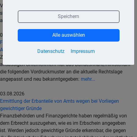
Vergleich« veröffentlicht, die einen Überblick über zentrale
steuerpolitische Indikatoren in EU- und einigen anderen
Speichern
ausgewählten Industriestaaten gibt.
mehr...
04.08.2026
Alle auswählen
Fragebogen zur umsatzsteuerlichen Erfassung von im
Ausland ansässigen Unternehmern
Datenschutz
Impressum
Zur umsatzsteuerlichen Erfassung von im Ausland
ansässigen Unternehmern hat das Bundesfinanzministerium
die folgenden Vordruckmuster an die aktuelle Rechtslage
angepasst und neu bekanntgegeben:
mehr...
03.08.2026
Ermittlung der Erbanteile von Amts wegen bei Vorliegen
gewichtiger Gründe
Finanzbehörden und Finanzgerichte haben regelmäßig von
dem Erbrecht auszugehen, wie es im Erbschein angegeben
ist. Werden jedoch gewichtige Gründe erkennbar, die gegen