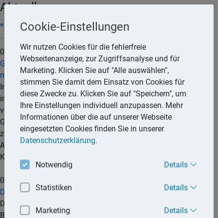
Aktuell
« 07/2026
Cookie-Einstellungen
Wir nutzen Cookies für die fehlerfreie
06.08.2026
Webseitenanzeige, zur Zugriffsanalyse und für
Gesetzentwurf: Internationaler Datenaustausch über Handel
Marketing. Klicken Sie auf "Alle auswählen",
mit Kryptowerten
stimmen Sie damit dem Einsatz von Cookies für
Informationen über den Handel mit Kryptowerten sollen
diese Zwecke zu. Klicken Sie auf "Speichern", um
international regelmäßig ausgetauscht werden. Dies sieht der
Ihre Einstellungen individuell anzupassen. Mehr
von der Bundesregierung eingebrachte Entwurf eines
Informationen über die auf unserer Webseite
Gesetzes zu der Mehrseitigen Vereinbarung vom 8. Juni 2023
eingesetzten Cookies finden Sie in unserer
zwischen den zuständigen Behörden über den automatischen
Datenschutzerklärung.
Austausch von Informationen nach dem Melderahmen für
Kryptowerte () vor.
mehr...
Notwendig
Details
05.08.2026
Statistiken
Details
Die wichtigsten Steuern im internationalen Vergleich 2025
Das Bundesfinanzministerium (BMF) hat eine Neuauflage der
Marketing
Details
Broschüre »Die wichtigsten Steuern im internationalen