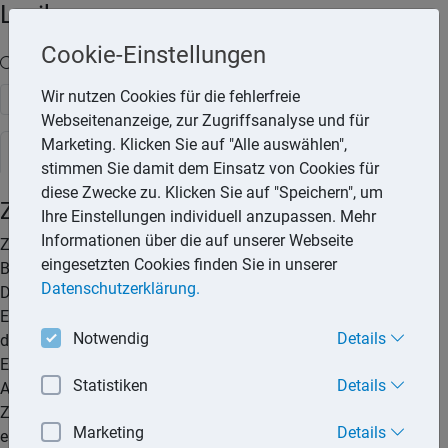
Lexika
Cookie-Einstellungen
Volltext-Suche in den Lexika
Wir nutzen Cookies für die fehlerfreie
Suchen
Webseitenanzeige, zur Zugriffsanalyse und für
Marketing. Klicken Sie auf "Alle auswählen",
Steuerlexikon
stimmen Sie damit dem Einsatz von Cookies für
diese Zwecke zu. Klicken Sie auf "Speichern", um
Zugewinnausgleich
Ihre Einstellungen individuell anzupassen. Mehr
Informationen über die auf unserer Webseite
Zugewinn ist der Betrag, um den das Endvermögen bei
eingesetzten Cookies finden Sie in unserer
Beendigung einer Ehe das Anfangsvermögen übersteigt.
Datenschutzerklärung.
Dabei ist das Anfangsvermögen das Vermögen, das einem
Ehepartner nach Abzug der Verbindlichkeiten beim Eintritt in
Notwendig
Details
den Güterstand der Zugewinngemeinschaft gehört. Das
Endvermögen ist das Vermögen, das einem Ehegatten nach
Statistiken
Details
Abzug der Verbindlichkeiten bei Beendigung der
Zugewinngemeinschaft gehört. Übersteigt der Zugewinn des
Marketing
Details
einen Ehegatten den Zugewinn des anderen Ehegatten, steht