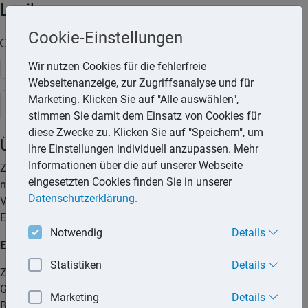
Lexika
Cookie-Einstellungen
Volltext-Suche in den Lexika
Wir nutzen Cookies für die fehlerfreie
Suchen
Webseitenanzeige, zur Zugriffsanalyse und für
Marketing. Klicken Sie auf "Alle auswählen",
Steuerlexikon
stimmen Sie damit dem Einsatz von Cookies für
diese Zwecke zu. Klicken Sie auf "Speichern", um
Überschusseinkünfte
Ihre Einstellungen individuell anzupassen. Mehr
Informationen über die auf unserer Webseite
Zu den Überschusseinkünften gehören Einkünfte aus
eingesetzten Cookies finden Sie in unserer
nichtselbstständiger Arbeit, aus Kapitalvermögen, aus
Datenschutzerklärung.
Vermietung und Verpachtung sowie aus sonstigen
Einkünften.
Notwendig
Details
Einkünfte aus nichtselbstständiger Arbeit:
Statistiken
Details
Zu den Einkünften aus nichtselbstständiger Arbeit gehören:
Gehälter, Löhne, Gratifikationen, Tantiemen aber auch andere
Marketing
Details
Bezüge und Vorteile die ein Arbeitnehmer im Rahmen seines