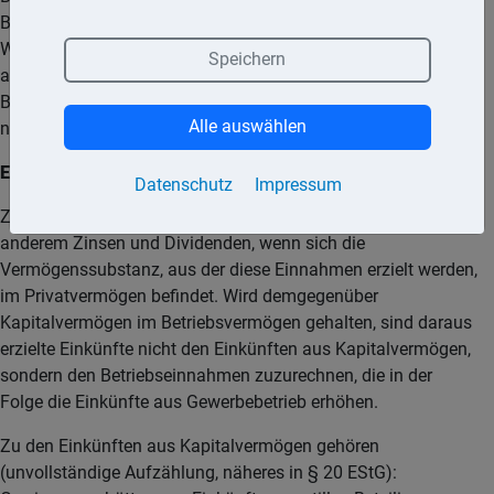
Beschäftigungsverhältnisses erhält. Des Weiteren gehören
Wartegelder, Ruhegelder, Witwen- und Waisengelder und
Speichern
anderer Bezüge und Vorteile aus früheren
Beschäftigungsverhältnissen zu den Einkünften aus
Alle auswählen
nichtselbstständiger Arbeit.
Einkünfte aus Kapitalvermögen:
Datenschutz
Impressum
Zu den Einkünften aus Kapitalvermögen gehören unter
anderem Zinsen und Dividenden, wenn sich die
Vermögenssubstanz, aus der diese Einnahmen erzielt werden,
im Privatvermögen befindet. Wird demgegenüber
Kapitalvermögen im Betriebsvermögen gehalten, sind daraus
erzielte Einkünfte nicht den Einkünften aus Kapitalvermögen,
sondern den Betriebseinnahmen zuzurechnen, die in der
Folge die Einkünfte aus Gewerbebetrieb erhöhen.
Zu den Einkünften aus Kapitalvermögen gehören
(unvollständige Aufzählung, näheres in § 20 EStG):