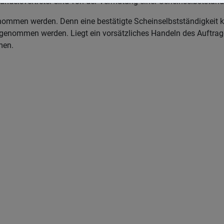
Handelsvertreter sind von der Vermutung einer Scheinselbststän
genommen werden. Denn eine bestätigte Scheinselbstständigkeit
 genommen werden. Liegt ein vorsätzliches Handeln des Auftragg
men.