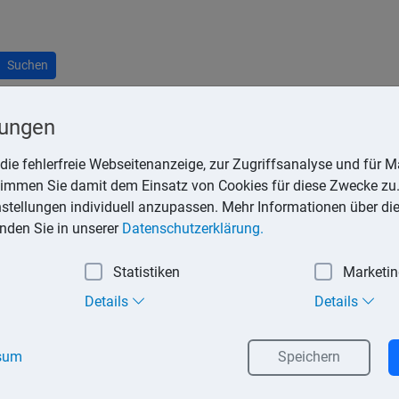
Suchen
lungen
die fehlerfreie Webseitenanzeige, zur Zugriffsanalyse und für Ma
stimmen Sie damit dem Einsatz von Cookies für diese Zwecke zu.
instellungen individuell anzupassen. Mehr Informationen über di
inden Sie in unserer
Datenschutzerklärung.
erden,
Statistiken
Marketi
 Auftraggeber erfolgt,
Details
Details
egt und eine Eingliederung in die Arbeitsorganisation des Auft
sum
Speichern
ndigkeit vor. Damit sind ab Feststellung der Scheinselbstständigk