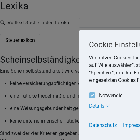
Lexika
Volltext-Suche in den Lexika
Steuerlexikon
Cookie-Einstel
Scheinselbständigkeit
Wir nutzen Cookies für 
auf "Alle auswählen", 
Eine Scheinselbstständigkeit wird vermutet, wenn
"Speichern", um Ihre E
eingesetzten Cookies f
keine versicherungspflichtigen Arbeitnehmer beschäftigt w
Notwendig
eine Tätigkeit regelmäßig und im Wesentlichen nur für einen
Details
eine Weisungsgebundenheit gegenüber dem Auftraggeber vorli
keine unternehmerische Tätigkeit am Markt vorliegt.
Datenschutz
Impres
Sind zwei der vier Kriterien gegeben, liegt eine Scheinselbststä