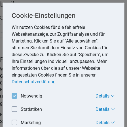
Lexika
Cookie-Einstellungen
Volltext-Suche in den Lexika
Wir nutzen Cookies für die fehlerfreie
Suchen
Webseitenanzeige, zur Zugriffsanalyse und für
Marketing. Klicken Sie auf "Alle auswählen",
Steuerlexikon
stimmen Sie damit dem Einsatz von Cookies für
diese Zwecke zu. Klicken Sie auf "Speichern", um
Freibetrag
Ihre Einstellungen individuell anzupassen. Mehr
Informationen über die auf unserer Webseite
Wird ein Freibetrag gewährt, kommt es zur Freistellung eines
eingesetzten Cookies finden Sie in unserer
Geldbetrags von der Besteuerung. Nur der den Freibetrag
Datenschutzerklärung.
übersteigende Betrag unterliegt der Besteuerung. Vom
Freibetrag ist die Freigrenze abzugrenzen. Denn bei
Notwendig
Details
Überschreitung der Freigrenze kommt es zur Besteuerung des
gesamten Betrages.
Statistiken
Details
Freibeträge werden unter anderem zur Abmilderung der
Steuerprogression gewährt. Aber auch bei Lebensumständen,
Marketing
Details