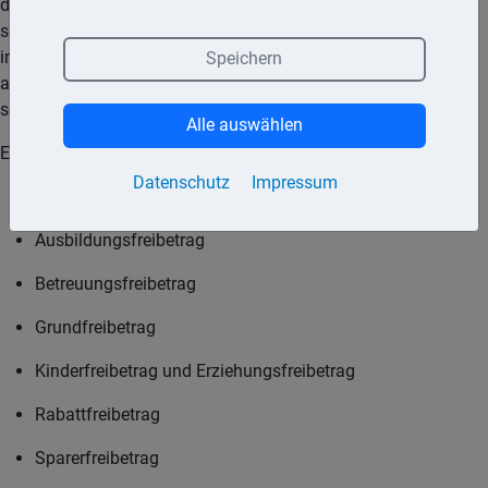
die für den Steuerpflichtigen mit hohen Ausgaben verbunden
sind, werden Freibeträge berücksichtigt. Freibeträge werden
im Einkommensteuergesetz, im Erbschaftsteuergesetz aber
Speichern
auch im Gewerbesteuergesetz und Körperschaftsteuergesetz
sowie im Rahmen der Lohnsteuerveranlagung gewährt.
Alle auswählen
Einige Freibeträge sind:
Datenschutz
Impressum
Freibetrag bei den Lohnsteuerabzugsmerkmalen
Ausbildungsfreibetrag
Betreuungsfreibetrag
Grundfreibetrag
Kinderfreibetrag und Erziehungsfreibetrag
Rabattfreibetrag
Sparerfreibetrag