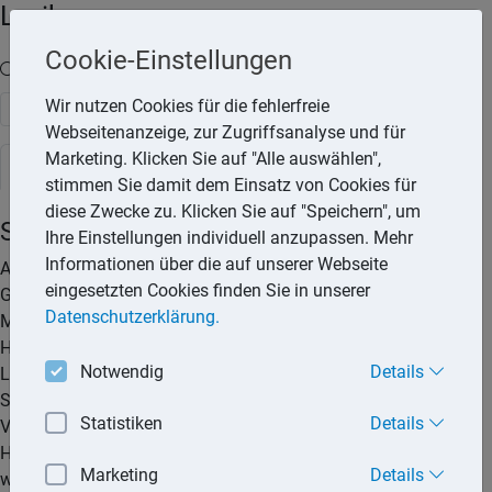
Lexika
Cookie-Einstellungen
Volltext-Suche in den Lexika
Wir nutzen Cookies für die fehlerfreie
Suchen
Webseitenanzeige, zur Zugriffsanalyse und für
Marketing. Klicken Sie auf "Alle auswählen",
Rechtslexikon
stimmen Sie damit dem Einsatz von Cookies für
diese Zwecke zu. Klicken Sie auf "Speichern", um
Sterbegeldversicherung
Ihre Einstellungen individuell anzupassen. Mehr
Informationen über die auf unserer Webseite
Auch der »letzte Gang« kostet Geld und das nicht zu knapp.
eingesetzten Cookies finden Sie in unserer
Gut 5.000 Euro kostet im Schnitt ein Urnenbegräbnis. Viele
Datenschutzerklärung.
Menschen wollen sicher sein, dass nach ihrem Tod die
Hinterbliebenen nicht mit diesen Kosten belastet werden. Die
Notwendig
Details
Lösung aus der Sicht der Versicherer: eine
Sterbegeldversicherung. Stirbt der Versicherte, zahlt die
Statistiken
Details
Versicherung die vereinbarte Versicherungssumme an die
Hinterbliebenen aus, mit der die Beerdigungskosten finanziert
Marketing
Details
werden können.