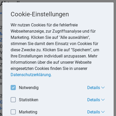
Aktuell
« 04/2026
|
» 06/2026
Cookie-Einstellungen
Wir nutzen Cookies für die fehlerfreie
28.05.2026
Webseitenanzeige, zur Zugriffsanalyse und für
Mehrwertsteuerbetrug: Rat einigt sich auf verstärkte
Marketing. Klicken Sie auf "Alle auswählen",
Zusammenarbeit mit EU-Ermittlungsbehörden
stimmen Sie damit dem Einsatz von Cookies für
Der Rat hat sich am 5. Mai 2026 vorläufig auf neue
diese Zwecke zu. Klicken Sie auf "Speichern", um
Vorschriften geeinigt, um die Bekämpfung des
Ihre Einstellungen individuell anzupassen. Mehr
Mehrwertsteuerbetrugs in der EU durch eine vertiefte
Informationen über die auf unserer Webseite
Zusammenarbeit zwischen den Mitgliedstaaten, der
eingesetzten Cookies finden Sie in unserer
Europäischen Staatsanwaltschaft (EUStA) und dem
Datenschutzerklärung.
Europäischen Amt für Betrugsbekämpfung (OLAF) zu
verstärken.
mehr...
Notwendig
Details
27.05.2026
Statistiken
Details
Grundsteuerreform: Niedersachsen plant Änderungen für
Härtefälle
Marketing
Details
Niedersachsens Landesregierung möchte mit einer