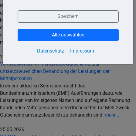
Rechtsänderung den Kommunen die Möglichkeit einräumen,
die Grundsteuer in besonders gelagerten Härtefällen mit
Speichern
hohen individuellen Belastungen ganz oder teilweise zu
erlassen. Es gehe um eine bürokratiearme Lösung für
spezielle Einzelfälle, teilt das Landesamt für Steuern (LfSt)
Alle auswählen
mit.
mehr...
Datenschutz
Impressum
26.05.2026
Vertriebsketten für Mehrzweck-Gutscheine: Zur
umsatzsteuerlichen Behandlung der Leistungen der
Mittelpersonen
In einem aktuellen Schreiben macht das
Bundesfinanzministerium (BMF) Ausführungen dazu, wie
Leistungen von im eigenen Namen und auf eigene Rechnung
handelnden Mittelpersonen in Vertriebsketten für Mehrzweck-
Gutscheine umsatzsteuerlich zu behandeln sind.
mehr...
25.05.2026