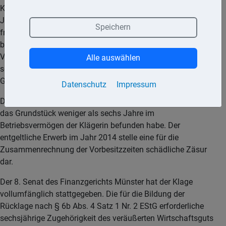
Kommanditistin befindliche § 6b-Rücklage übertragen. Im
Jahr 2019 veräußerte die Klägerin das Grundstück an einen
Speichern
fremden Dritten. In der Ergänzungsbilanz der Kommanditistin
bildete die Klägerin eine § 6b-Rücklage in Höhe des dort zum
Veräußerungszeitpunkt noch enthaltenen Restbuchwerts,
Alle auswählen
sodass sich in der Ergänzungsbilanz keine
Gewinnauswirkung ergab.
Datenschutz
Impressum
Das Finanzamt versagte die Bildung der Rücklage, da sich
das Grundstück weniger als sechs Jahre im
Betriebsvermögen der Klägerin befunden habe. Der
entgeltliche Erwerb im Jahr 2014 stelle eine für die
Zusammenrechnung der Vorbesitzzeiten schädliche Zäsur
dar.
Der 8. Senat des Finanzgerichts Münster hat der Klage
vollumfänglich stattgegeben. Die für die Bildung der
Rücklage nach § 6b Abs. 4 Satz 1 Nr. 2 EStG erforderliche
sechsjährige Zugehörigkeit des veräußerten Wirtschaftsguts