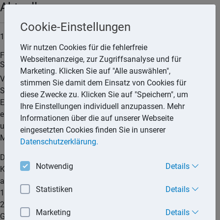
Aktuell
Cookie-Einstellungen
15.06.2026
Wir nutzen Cookies für die fehlerfreie
Für Zwecke der § 6b-Rücklage werden Vorbesitzzeiten von
Webseitenanzeige, zur Zugriffsanalyse und für
Schwesterpersonengesellschaften zusammengerechnet
Marketing. Klicken Sie auf "Alle auswählen",
Veräußert eine KG ein Grundstück, das sie innerhalb des
stimmen Sie damit dem Einsatz von Cookies für
Sechsjahreszeitraums im Sinne von § 6b Abs. 4 Satz 1 Nr. 2
diese Zwecke zu. Klicken Sie auf "Speichern", um
EStG von einer personenidentischen Schwester-KG entgeltlich
Ihre Einstellungen individuell anzupassen. Mehr
erworben hatte, ist dies für die Bildung einer § 6b-Rücklage
Informationen über die auf unserer Webseite
unschädlich. Dies hat der 8. Senat des Finanzgerichts
eingesetzten Cookies finden Sie in unserer
Münster entschieden.
Datenschutzerklärung.
Die Klägerin ist eine GmbH & Co. KG, deren alleinige
Notwendig
Details
Kommanditistin zugleich 100%ige Kommanditistin einer
anderen GmbH & Co. KG ist. Diese KG war mindestens seit
Statistiken
Details
1998 Eigentümerin eines Grundstücks, welches sie im Jahr
2014 entgeltlich an die Klägerin veräußerte. Auf dieses
Marketing
Details
Grundstück wurde eine bereits in der Ergänzungsbilanz der