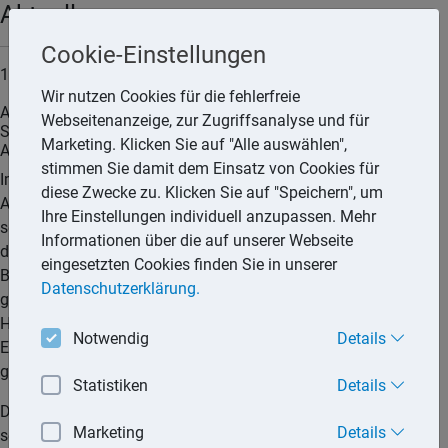
Aktuell
Cookie-Einstellungen
11.06.2026
Wir nutzen Cookies für die fehlerfreie
Aufzeichnungspflicht eines selbständig tätigen
Webseitenanzeige, zur Zugriffsanalyse und für
Steuerpflichtigen für Aufwendungen für das häusliche
Marketing. Klicken Sie auf "Alle auswählen",
Arbeitszimmer
stimmen Sie damit dem Einsatz von Cookies für
Im Zusammenhang mit der Abzugsfähigkeit der
diese Zwecke zu. Klicken Sie auf "Speichern", um
Aufwendungen für ein häusliches Arbeitszimmers eines
Ihre Einstellungen individuell anzupassen. Mehr
selbständig tätigen Steuerpflichtigen, der seinen Gewinn nach
Informationen über die auf unserer Webseite
der Einnahme-Überschussrechnung ermittelt, hat der
eingesetzten Cookies finden Sie in unserer
Bundesfinanzhof (BFH) die für solche Aufwendungen
Datenschutzerklärung.
geltende Aufzeichnungspflicht in inhaltlicher und zeitlicher
Hinsicht konkretisiert. Diese Anforderungen sind einzuhalten.
Notwendig
Details
Ein Verstoß führt dazu, dass die Aufwendungen
grundsätzlich nicht abzugsfähig sind.
Statistiken
Details
Der Kläger, der im Streitjahr unter anderem Einkünfte aus
Marketing
Details
selbständiger Arbeit erzielte, bewohnte ein Eigenheim