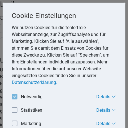
Lexika
Cookie-Einstellungen
Volltext-Suche in den Lexika
Wir nutzen Cookies für die fehlerfreie
Suchen
Webseitenanzeige, zur Zugriffsanalyse und für
Marketing. Klicken Sie auf "Alle auswählen",
Steuerlexikon
stimmen Sie damit dem Einsatz von Cookies für
diese Zwecke zu. Klicken Sie auf "Speichern", um
Unterhaltshöchstbetrag
Ihre Einstellungen individuell anzupassen. Mehr
Informationen über die auf unserer Webseite
Unterhaltsaufwendungen können als außergewöhnliche
eingesetzten Cookies finden Sie in unserer
Belastungen oder als Sonderausgaben abzugsfähig sein.
Datenschutzerklärung.
Entstehen einem Steuerpflichtigen Unterhaltsaufwendungen
gegenüber einer Person, zu deren Unterhalt er gesetzlich
Notwendig
Details
verpflichtet ist, so kann er die entstandenen Aufwendungen
als außergewöhnliche Belastungen geltend machen. Der
Statistiken
Details
gesetzlich unterhaltsberechtigten Person gleichgestellt ist
eine Person, wenn bei ihr zum Unterhalt bestimmte
Marketing
Details
inländische öffentliche Mittel (z.B. Sozialleistungen) mit