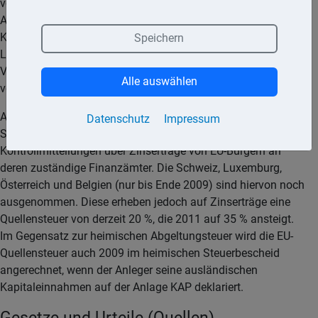
von 30 % und beim Zufluss ab dem 1.1.2009 der
Abgeltungsteuer mit 25 %. Banken sind verpflichtet, diese
Kapitalertragsteuer direkt an das Finanzamt abzuführen.
Speichern
Liegt der Bank ein Freistellungsauftrag oder eine Nicht-
Veranlagungs-Bescheinigung vor, erfolgt keine Abführung
Alle auswählen
von Zinsabschlag oder ab 2009 Abgeltungsteuer.
Am 01.07.2005 trat die EU-Zinsrichtlinie in Kraft. 24 EU-
Datenschutz
Impressum
Staaten senden nunmehr jährlich grenzüberschreitend
Kontrollmitteilungen über Zinserträge von EU-Bürgern an
deren zuständige Finanzämter. Die Schweiz, Luxemburg,
Österreich und Belgien (nur bis Ende 2009) sind hiervon noch
ausgenommen. Diese erheben jedoch auf Zinserträge eine
Quellensteuer von derzeit 20 %, die 2011 auf 35 % ansteigt.
Im Gegensatz zur heimischen Abgeltungsteuer wird die EU-
Quellensteuer auch 2009 im heimischen Steuerbescheid
angerechnet, wenn der Anleger seine ausländischen
Kapitaleinnahmen auf der Anlage KAP deklariert.
Gesetze und Urteile (Quellen)