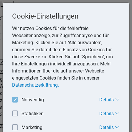
Lexika
Cookie-Einstellungen
Volltext-Suche in den Lexika
Wir nutzen Cookies für die fehlerfreie
Suchen
Webseitenanzeige, zur Zugriffsanalyse und für
Marketing. Klicken Sie auf "Alle auswählen",
Steuerlexikon
stimmen Sie damit dem Einsatz von Cookies für
diese Zwecke zu. Klicken Sie auf "Speichern", um
Zinsen
Ihre Einstellungen individuell anzupassen. Mehr
Informationen über die auf unserer Webseite
Zinsen auf Spareinlagen sind wiederkehrende Einnahmen, die
eingesetzten Cookies finden Sie in unserer
gewöhnlich mit dem Ende eines Jahres (31.12.) fällig werden.
Datenschutzerklärung.
Auch wenn sie erst im Folgejahr gutgeschrieben werden, sind
diese Einnahmen noch dem vorangegangenen Jahr
Notwendig
Details
zuzurechnen. Sind dagegen die Zinsen am 2.1.. fällig, gelten
sie im Folgejahr als zugeflossen, auch wenn sie schon am
Statistiken
Details
31.12. gezahlt worden sind.
Zinsen unterlagen bis zum 31.12.2008 dem Zinsabschlag
Marketing
Details