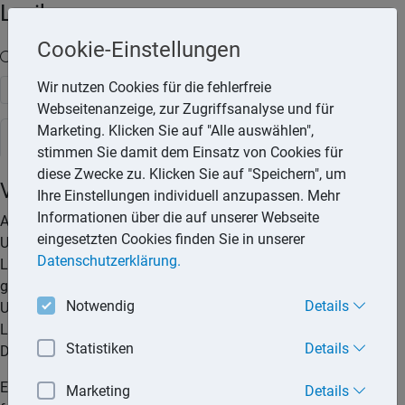
Lexika
Cookie-Einstellungen
Volltext-Suche in den Lexika
Wir nutzen Cookies für die fehlerfreie
Suchen
Webseitenanzeige, zur Zugriffsanalyse und für
Marketing. Klicken Sie auf "Alle auswählen",
Steuerlexikon
stimmen Sie damit dem Einsatz von Cookies für
diese Zwecke zu. Klicken Sie auf "Speichern", um
Vorsteuer
Ihre Einstellungen individuell anzupassen. Mehr
Informationen über die auf unserer Webseite
Als Vorsteuer wird die Umsatzsteuer bezeichnet, die einem
eingesetzten Cookies finden Sie in unserer
Unternehmer beim Erwerb von Lieferungen oder sonstigen
Datenschutzerklärung.
Leistungen in Rechnung gestellt wird. Die in Rechnung
gestellte Umsatzsteuer können Unternehmer mit der
Notwendig
Details
Umsatzsteuer, die sie auf ihre Lieferungen oder sonstigen
Leistungen erheben müssen, verrechnen (Vorsteuerabzug).
Statistiken
Details
Dies geschieht im Rahmen der Umsatzsteuervoranmeldung.
Ein Unternehmer erwirbt eine Maschine. Die Rechnung weist
Marketing
Details