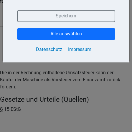
folgende Positionen aus:
Speichern
Maschine
Euro10.000,– €
Alle auswählen
Umsatzsteuer (19 %)
Euro1.900,– €
Datenschutz
Impressum
Gesamtbetrag
Euro11.900,– €
Die in der Rechnung enthaltene Umsatzsteuer kann der
Käufer der Maschine als Vorsteuer vom Finanzamt zurück
fordern.
Gesetze und Urteile (Quellen)
§ 15 EStG