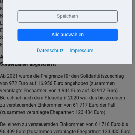
Berücksichtigung von Freibeträgen (unter anderem
Kinderfreibetrag). Beim Steuerabzug vom Arbeitslohn ist die
Bemessungsgrundlage die um Freibeträge verminderte
Speichern
Lohnsteuer. Der bei einer Vorauszahlung von
Einkommensteuer oder Körperschaftsteuer gezahlte
Alle auswählen
Solidaritätszuschlag wird bei der Veranlagung zur
Einkommensteuer/Körperschaftsteuer berücksichtigt.
Datenschutz
Impressum
Ab 2021: Solidaritätszuschlag wird für die meisten
Steuerzahler abgeschafft
Ab 2021 wurde die Freigrenze für den Solidaritätszuschlag
von 972 Euro auf 16.956 Euro angehoben (zusammen
veranlagte Ehepartner: von 1.944 Euro auf 33.912 Euro).
Berechnet nach dem Steuertarif 2020 war das bis zu einem
zu versteuernden Einkommen von 61.717 Euro der Fall
(zusammen veranlagte Ehepartner: 123.434 Euro).
Bei einem zu versteuernden Einkommen von 61.718 Euro bis
96.409 Euro (zusammen veranlagte Ehepartner: 123.435 Euro