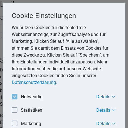
Lexika
Cookie-Einstellungen
Volltext-Suche in den Lexika
Wir nutzen Cookies für die fehlerfreie
Suchen
Webseitenanzeige, zur Zugriffsanalyse und für
Marketing. Klicken Sie auf "Alle auswählen",
Steuerlexikon
stimmen Sie damit dem Einsatz von Cookies für
diese Zwecke zu. Klicken Sie auf "Speichern", um
Solidaritätszuschlag
Ihre Einstellungen individuell anzupassen. Mehr
Informationen über die auf unserer Webseite
Der Solidaritätszuschlag wurde zum 01.07.1991 eingeführt
eingesetzten Cookies finden Sie in unserer
und betrug bis 30.6.1992 7,5 %. Im Zeitraum 01.07.1993 bis
Datenschutzerklärung.
31.12.1994 war der Solidaritätszuschlag abgeschafft, aber
bereits 1995 wieder eingeführt. In den Jahren 1995, 1996 und
Notwendig
Details
1997 galt ein Steuersatz von 7,5 %. Seit 1998 beträgt der
Solidaritätszuschlag 5,5 %.
Statistiken
Details
Bemessungsgrundlage für den Solidaritätszuschlag ist die
Einkommensteuer oder Körperschaftsteuer nach der
Marketing
Details