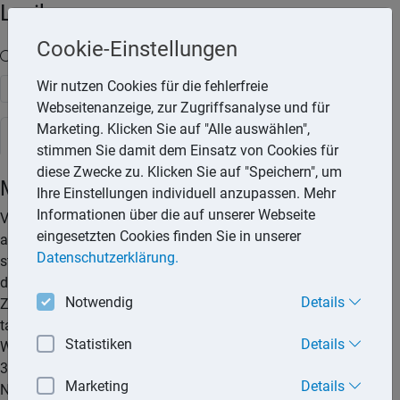
Lexika
Cookie-Einstellungen
Volltext-Suche in den Lexika
Wir nutzen Cookies für die fehlerfreie
Suchen
Webseitenanzeige, zur Zugriffsanalyse und für
Marketing. Klicken Sie auf "Alle auswählen",
Steuerlexikon
stimmen Sie damit dem Einsatz von Cookies für
diese Zwecke zu. Klicken Sie auf "Speichern", um
Mietverhältnis zwischen Angehörigen
Ihre Einstellungen individuell anzupassen. Mehr
Informationen über die auf unserer Webseite
Verträge zwischen nahen Angehörigen werden steuerlich nur
eingesetzten Cookies finden Sie in unserer
anerkannt, wenn sie dem sogenannten Fremdvergleich
Datenschutzerklärung.
standhalten. Damit müssen die vertraglichen Vereinbarungen
dem entsprechen, was zwischen fremden Dritten üblich ist.
Notwendig
Details
Zudem müssen die vertraglichen Vereinbarungen auch
tatsächlich durchgeführt werden. Beträgt die Miete für eine zu
Statistiken
Details
Wohnzwecken überlassene Wohnung weniger als 66 % (bis
31.12.2011: 56 %) der ortsüblichen Miete, ist die
Marketing
Details
Nutzungsüberlassung in einen entgeltlichen und einen