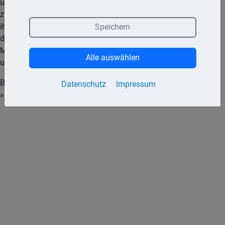
über die Ausgestaltung der nationalen Umsatzsteuergesetze
zusammengefasst sind. Die Mitgliedstaaten der EU müssen
ihre nationalen Umsatzsteuergesetze in Übereinstimmung mit
Speichern
der Mehrwertsteuersystemrichtlinie erstellen. Die
Mehrwertsteuersystemrichtlinie selbst wird laufend geändert
Alle auswählen
und weiterentwickelt.
Bei Konflikten ist die Mehrwertsteuersystemrichtlinie das
Datenschutz
Impressum
»stärkere« Gesetz und überstimmt die nationale Regelung.