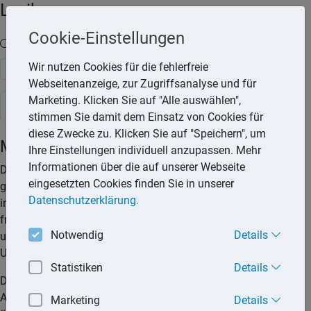
Lexika
Cookie-Einstellungen
Volltext-Suche in den Lexika
Wir nutzen Cookies für die fehlerfreie
Suchen
Webseitenanzeige, zur Zugriffsanalyse und für
Marketing. Klicken Sie auf "Alle auswählen",
Steuerlexikon
stimmen Sie damit dem Einsatz von Cookies für
diese Zwecke zu. Klicken Sie auf "Speichern", um
Mehrwertsteuersystemrichtlinie
Ihre Einstellungen individuell anzupassen. Mehr
Informationen über die auf unserer Webseite
Die »Richtlinie 2006/112/EG des Rates über das
eingesetzten Cookies finden Sie in unserer
gemeinsame Mehrwertsteuersystem« (MwStSystRL) ist 2006
Datenschutzerklärung.
in Kraft getreten und stellt eine umfassende Neufassung der
früheren 6. EG-Richtlinie über die Umsatzsteuern von 1977
Notwendig
Details
und einiger anderer europarechtlicher Richtlinien über die
Umsatzsteuer dar.
Statistiken
Details
Die Mehrwertsteuersystemrichtlinie besteht aus über 400
Artikeln und zwölf Anhängen, in denen die Vorgaben der EU
Marketing
Details