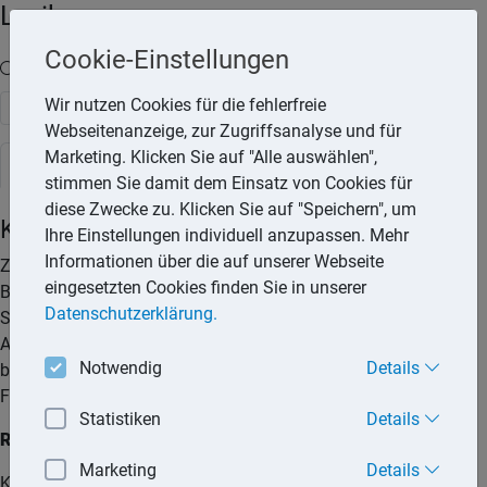
Lexika
Cookie-Einstellungen
Volltext-Suche in den Lexika
Wir nutzen Cookies für die fehlerfreie
Suchen
Webseitenanzeige, zur Zugriffsanalyse und für
Marketing. Klicken Sie auf "Alle auswählen",
Steuerlexikon
stimmen Sie damit dem Einsatz von Cookies für
diese Zwecke zu. Klicken Sie auf "Speichern", um
Kinderbetreuungskosten
Ihre Einstellungen individuell anzupassen. Mehr
Informationen über die auf unserer Webseite
Zu den Kinderbetreuungskosten gehören Ausgaben für die
eingesetzten Cookies finden Sie in unserer
Betreuung eines Kindes, das zum Haushalt des
Datenschutzerklärung.
Steuerpflichtigen gehört. Hiervon ausgenommen sind
Aufwendungen für Unterricht und die Vermittlung von
Notwendig
Details
besonderen Fähigkeiten sowie für sportliche und andere
Freizeitbetätigungen.
Statistiken
Details
Rechtslage seit 01.01.2012
Marketing
Details
Kosten für die Kinderbetreuung können bis zu einer Höhe von