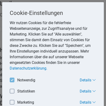
Lexika
Cookie-Einstellungen
Volltext-Suche in den Lexika
Wir nutzen Cookies für die fehlerfreie
Suchen
Webseitenanzeige, zur Zugriffsanalyse und für
Marketing. Klicken Sie auf "Alle auswählen",
Steuerlexikon
stimmen Sie damit dem Einsatz von Cookies für
diese Zwecke zu. Klicken Sie auf "Speichern", um
Haushaltsnahe Dienstleistung
Ihre Einstellungen individuell anzupassen. Mehr
Informationen über die auf unserer Webseite
Im Haushalt fallen viele Aufgaben an, die typischerweise die
eingesetzten Cookies finden Sie in unserer
Haushaltsmitglieder selbst übernehmen. Kümmert sich
Datenschutzerklärung.
jedoch ein professioneller Dienstleister darum, lassen sich die
dafür in Rechnung gestellten Kosten teilweise im Rahmen der
Notwendig
Details
Steuererklärung berücksichtigen und steuermindernd
ansetzen.
Statistiken
Details
Was sind »haushaltsnahe
Dienstleistungen«?
Marketing
Details