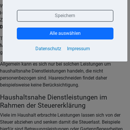
Weisen Leistungen eine ausreichende Nähe zur
Haushaltsführung auf oder stehen sie mit dieser in
Speichern
Zusammenhang, gelten sie als
haushaltsnahe
Dienstleistungen<
Alle auswählen
Tätigkeiten, deren Erledigung für gewöhnlich durch die
Mitglieder eines Privathaushalts erfolgen, die nun aber ein
Datenschutz
Impressum
gewerblicher Dienstleister übernimmt.
Allgemein kann es sich nur bei solchen Leistungen um
haushaltsnahe Dienstleistungen handeln, die nicht
personenbezogen sind. Haareschneiden findet daher
beispielsweise keine Berücksichtigung.
Haushaltsnahe Dienstleistungen im
Rahmen der Steuererklärung
Viele im Haushalt erbrachte Leistungen lassen sich von der
Steuer abziehen und senken damit die Steuerlast. Beispiele
hierfür sind Betreuungsleistungen oder Gartenpflegearbeiten.