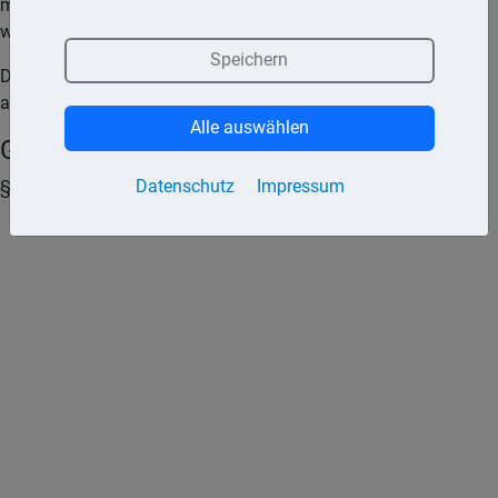
machen könnte, wenn die Bezüge nicht pauschal besteuert
würden.
Speichern
Die pauschal besteuerten Fahrtkostenzuschüsse mindern die
abziehbaren Werbungskosten.
Alle auswählen
Gesetze und Urteile (Quellen)
Datenschutz
Impressum
§ 40 Abs. 2 Satz 2 EStG