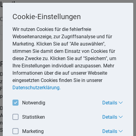
Lexika
Cookie-Einstellungen
Volltext-Suche in den Lexika
Wir nutzen Cookies für die fehlerfreie
Suchen
Webseitenanzeige, zur Zugriffsanalyse und für
Marketing. Klicken Sie auf "Alle auswählen",
Steuerlexikon
stimmen Sie damit dem Einsatz von Cookies für
diese Zwecke zu. Klicken Sie auf "Speichern", um
Fahrtkostenzuschüsse
Ihre Einstellungen individuell anzupassen. Mehr
Informationen über die auf unserer Webseite
Der Arbeitgeber kann für Fahrten seiner Arbeitnehmer
eingesetzten Cookies finden Sie in unserer
zwischen Wohnort und täglicher Arbeitsstätte einen
Datenschutzerklärung.
Fahrtkostenzuschuss zahlen. Dieser unterliegt einer
pauschalen Lohnsteuer von 15 %.
Notwendig
Details
Der Zuschuss muss zusätzlich zum ohnehin geschuldeten
Arbeitslohn geleistet werden. Der Zuschuss darf den Betrag
Statistiken
Details
nicht übersteigen, den der Arbeitnehmer nach § 9 Abs. 1
Satz 3 Nr. 4 und Abs. 2 EStG als Werbungskosten geltend
Marketing
Details