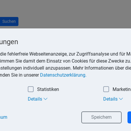
Suchen
lungen
die fehlerfreie Webseitenanzeige, zur Zugriffsanalyse und für Ma
stimmen Sie damit dem Einsatz von Cookies für diese Zwecke zu.
verfahrens können die Finanzbehörden die Aussetzung der Voll
instellungen individuell anzupassen. Mehr Informationen über di
inden Sie in unserer
Datenschutzerklärung.
en hat, kann die Vollziehung des Verwaltungsaktes ganz oder te
en Verwaltungsaktes bestehen oder wenn die Vollziehung für den
Statistiken
Marketi
erwaltungsakt schon vollzogen, tritt an die Stelle der Aussetzun
Details
Details
iehung unverzüglich entscheiden. Bei Ablehnung kann gegen di
räge auszusprechen.
sum
Speichern