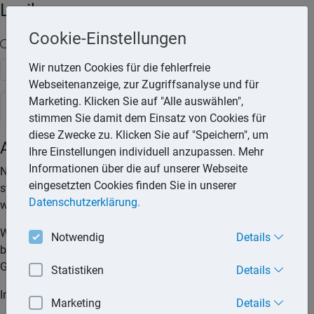
Lexika
Cookie-Einstellungen
Volltext-Suche in den Lexika
Wir nutzen Cookies für die fehlerfreie
Suchen
Webseitenanzeige, zur Zugriffsanalyse und für
Marketing. Klicken Sie auf "Alle auswählen",
Steuerlexikon
stimmen Sie damit dem Einsatz von Cookies für
diese Zwecke zu. Klicken Sie auf "Speichern", um
Abflussprinzip
Ihre Einstellungen individuell anzupassen. Mehr
Informationen über die auf unserer Webseite
Nach dem Abflussprinzip sind Ausgaben in dem Jahr
eingesetzten Cookies finden Sie in unserer
steuerlich zu erfassen, in dem sie auch tatsächlich geleistet
Datenschutzerklärung.
worden sind.
Wird ein Rechnungsbetrag durch Überweisung beglichen, ist
Notwendig
Details
bei Annahme des Überweisungsauftrags durch die Bank das
Geld abgeflossen.
Statistiken
Details
In diesen Fällen gilt das Abflussprinzip nicht:
Marketing
Details