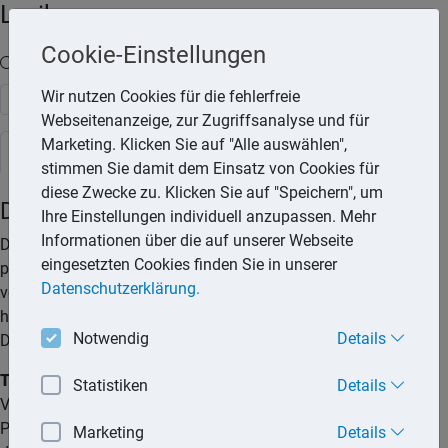
Lexika
Cookie-Einstellungen
Volltext-Suche in den Lexika
Wir nutzen Cookies für die fehlerfreie
Suchen
Webseitenanzeige, zur Zugriffsanalyse und für
Marketing. Klicken Sie auf "Alle auswählen",
Rechtslexikon
stimmen Sie damit dem Einsatz von Cookies für
diese Zwecke zu. Klicken Sie auf "Speichern", um
Datenschutzrechte
Ihre Einstellungen individuell anzupassen. Mehr
Informationen über die auf unserer Webseite
Der Schutz von Personen bei der Verarbeitung
eingesetzten Cookies finden Sie in unserer
personenbezogener Daten ist ein Grundrecht. Durch
Datenschutzerklärung.
verschiedene, gesetzlich verankerte Rechte und Ansprüche
hat der Betroffene jedoch die Möglichkeit, seine persönlichen
Notwendig
Details
Daten vor Missbrauch zu schützen.
Tipp:
Hat ein Betroffener Grund zu der Annahme, dass bei der
Statistiken
Details
Verarbeitung seiner personenbezogenen Daten seine
Persönlichkeitsrechte verletzt wurden, steht ihm das Recht zu,
Marketing
Details