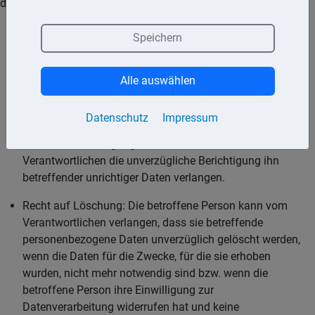
den zuständigen Datenschutzbeauftragten anzurufen.
Auskunftsrecht: Der Betroffene hat ein Recht darauf,
Speichern
Auskunft zu erhalten, welche personenbezogenen Daten
über ihn gespeichert sind. Das Auskunftsrecht erstreckt
Alle auswählen
sich auch darauf zu erfahren, zu welchem Zweck die
Daten erhoben wurden, woher diese stammen und an
welche Stellen diese übermittelt wurden.
Datenschutz
Impressum
Recht auf Berichtigung: Der Betroffene kann vom
Verantwortlichen die unverzügliche Berichtigung ihn
betreffender unrichtiger Daten verlangen.
Recht auf Löschung: Die betroffene Person kann vom
Verantwortlichen verlangen, dass sie betreffende
personenbezogene Daten unverzüglich gelöscht werden,
wenn die Daten für die Zwecke, für die sie erhoben
wurden, nicht mehr notwendig sind bzw. wenn die
betroffene Person ihre Einwilligung zur
Datenverarbeitung widerrufen hat und keine