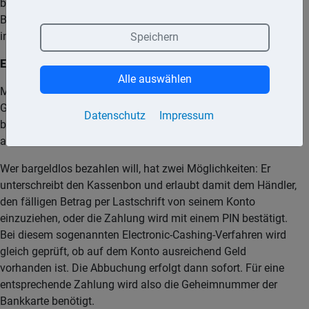
bei der jeweiligen Bank oder Sparkasse Geld abheben. Reine
Bankkarten sind heute eher selten. Mit ihnen können
insbesondere Kontoauszüge ausgedruckt werden.
Speichern
Einsatzmöglichkeiten
Alle auswählen
Mit der Geheimnummer der Bankkarte kann sich an einem
Geldausgabeautomaten, einem Kontoauszugsdrucker oder
Datenschutz
Impressum
bei der bargeldlosen Bezahlung mit der Bankkarte
authentifizieren.
Wer bargeldlos bezahlen will, hat zwei Möglichkeiten: Er
unterschreibt den Kassenbon und erlaubt damit dem Händler,
den fälligen Betrag per Lastschrift von seinem Konto
einzuziehen, oder die Zahlung wird mit einem PIN bestätigt.
Bei diesem sogenannten Electronic-Cashing-Verfahren wird
gleich geprüft, ob auf dem Konto ausreichend Geld
vorhanden ist. Die Abbuchung erfolgt dann sofort. Für eine
entsprechende Zahlung wird also die Geheimnummer der
Bankkarte benötigt.