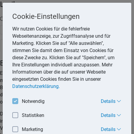
Lexika
Cookie-Einstellungen
Volltext-Suche in den Lexika
Wir nutzen Cookies für die fehlerfreie
Suchen
Webseitenanzeige, zur Zugriffsanalyse und für
Marketing. Klicken Sie auf "Alle auswählen",
Rechtslexikon
stimmen Sie damit dem Einsatz von Cookies für
diese Zwecke zu. Klicken Sie auf "Speichern", um
Bankkarte
Ihre Einstellungen individuell anzupassen. Mehr
Informationen über die auf unserer Webseite
Eine Bankkarte ist eine kleinformatige Karte aus Kunststoff
eingesetzten Cookies finden Sie in unserer
mit integriertem Magnetstreifen und/oder Chip, die von einer
Datenschutzerklärung.
Bank oder Sparkasse ausgegeben wird. Sie enthält das Logo
des ausgebenden Geldinstituts. Die Bankkarte kann mit oder
Notwendig
Details
ohne Bezahlungsfunktion ausgestattet sein.
Der Inhaber der Bankkarte mit reiner Zahlungsfunktion kann
Statistiken
Details
in Verbindung mit einer PIN Geld am Geldautomaten oder in
Verbindung mit PIN, Ausweis und Unterschrift am Schalter
Marketing
Details