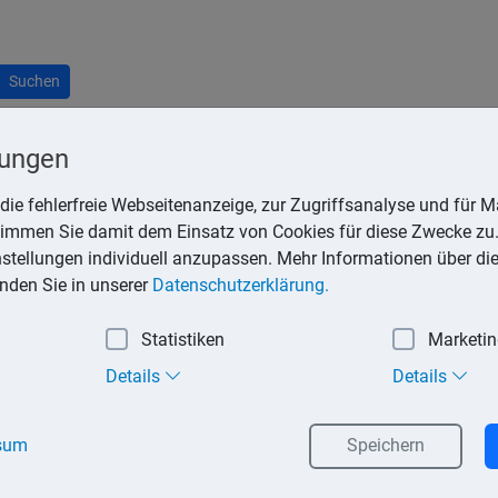
Suchen
lungen
die fehlerfreie Webseitenanzeige, zur Zugriffsanalyse und für Ma
stimmen Sie damit dem Einsatz von Cookies für diese Zwecke zu.
en Mitarbeiter, grundsätzlich keine aus den Geschäftsbeziehun
instellungen individuell anzupassen. Mehr Informationen über di
hrleistete Recht auf informationelle Selbstbestimmung.
inden Sie in unserer
Datenschutzerklärung.
hbrochen, weil Kreditinstitute zahlreichen gesetzlichen Ausku
Statistiken
Marketi
t verpflichtet, wenn der Bankkunde im Verdacht steht, Geld z
wenn ein hinreichender Anlass zur Annahme der Steuerhinterzieh
Details
Details
sum
Speichern