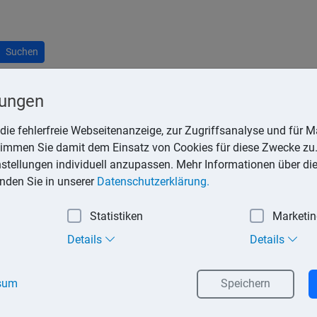
Suchen
lungen
die fehlerfreie Webseitenanzeige, zur Zugriffsanalyse und für Ma
stimmen Sie damit dem Einsatz von Cookies für diese Zwecke zu.
nen Versicherungsvertrag nicht mehr festhalten will, kann er sei
instellungen individuell anzupassen. Mehr Informationen über di
inden Sie in unserer
Datenschutzerklärung.
eren Laufzeit als einen Monat handeln.
Statistiken
Marketi
tigen Versicherungsschutz gewähren.
Details
Details
bezogen haben.
sum
Speichern
derrufs ist aber nicht notwendig. Die Widerrufsfrist beträgt z
lle Informationen und die Belehrung über sein Widerrufsrecht in 