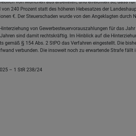
ießlich von München aus arbeiteten, und erreichten so, dass f
on 240 Prozent statt des höheren Hebesatzes der Landeshaupt
llionen €. Der Steuerschaden wurde von den Angeklagten durch
 Hinterziehung von Gewerbesteuervorauszahlungen für das Jahr 
ei Jahren sind damit rechtskräftig. Im Hinblick auf die Hinter
gemäß § 154 Abs. 2 StPO das Verfahren eingestellt. Die bisheri
wand verbunden. Die insoweit noch zu erwartende Strafe fällt i
2025 – 1 StR 238/24