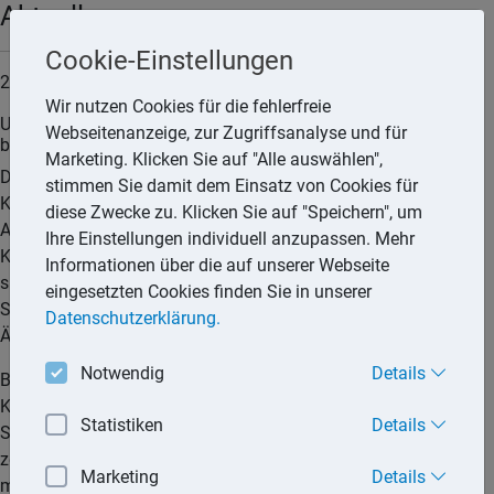
Aktuell
Cookie-Einstellungen
23.07.2025
Wir nutzen Cookies für die fehlerfreie
Unternehmen müssen bis 31. Juli 2025 elektronische Kassen
Webseitenanzeige, zur Zugriffsanalyse und für
bei Finanzverwaltung registrieren
Marketing. Klicken Sie auf "Alle auswählen",
Die Frist endet bald: Unternehmen, die elektronische
stimmen Sie damit dem Einsatz von Cookies für
Kassensysteme oder vergleichbare digitale
diese Zwecke zu. Klicken Sie auf "Speichern", um
Aufzeichnungssysteme wie zum Beispiel Tablet-
Ihre Einstellungen individuell anzupassen. Mehr
Kassensysteme verwenden, müssen diese erstmals bis
Informationen über die auf unserer Webseite
spätestens zum 31. Juli 2025 über die neue elektronische
eingesetzten Cookies finden Sie in unserer
Schnittstelle der Finanzverwaltung registrieren und fortan
Datenschutzerklärung.
Änderungen mitteilen.
Notwendig
Details
Bereits seit dem Jahr 2020 besteht die Pflicht, elektronische
Kassensysteme mit einer zertifizierten technischen
Statistiken
Details
Sicherheitseinrichtung (TSE) auszustatten. Neu ist jedoch die
zentrale Registrierungspflicht: Bis spätestens Ende Juli 2025
Marketing
Details
müssen alle elektronischen Aufzeichnungssysteme, die der