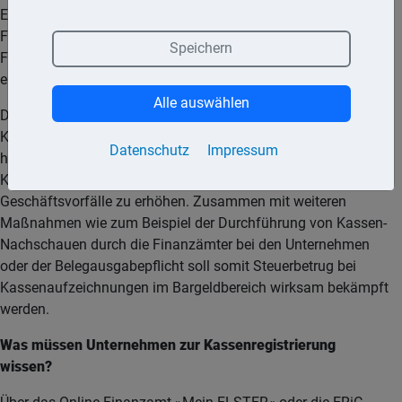
Einzelaufzeichnungspflicht unterliegen, digital beim
Finanzamt angemeldet werden. Dafür hat die
Speichern
Finanzverwaltung seit dem 1. Januar 2025 eine
entsprechende Schnittstelle geschaffen.
Alle auswählen
Der Gesetzgeber hat bundesweit die Pflicht zur
Kassenregistrierung eingeführt, um die Transparenz
Datenschutz
Impressum
hinsichtlich der im Unternehmen verwendeten
Kassensysteme und damit die Nachvollziehbarkeit der
Geschäftsvorfälle zu erhöhen. Zusammen mit weiteren
Maßnahmen wie zum Beispiel der Durchführung von Kassen-
Nachschauen durch die Finanzämter bei den Unternehmen
oder der Belegausgabepflicht soll somit Steuerbetrug bei
Kassenaufzeichnungen im Bargeldbereich wirksam bekämpft
werden.
Was müssen Unternehmen zur Kassenregistrierung
wissen?