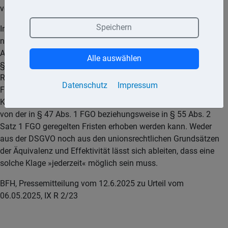
von einem Monat.
Speichern
Im Urteilsfall hatte der Kläger erst nach Ablauf eines Jahres
nach Ablehnung seines Antrags auf Auskunft nach Art. 15
Abs. 1 und 3 DSGVO durch das Finanzamt und damit gemäß
Alle auswählen
§ 55 Abs. 2 Satz 1, § 47 Abs. 1 der (FGO) – trotz fehlender
Rechtsbehelfsbelehrung - verspätet Klage vor dem
Datenschutz
Impressum
Finanzgericht erhoben. Der BFH stellt nun klar, dass eine
Klage auf Auskunft gemäß Art. 15 DSGVO nicht losgelöst
von der in § 47 Abs. 1 FGO beziehungsweise in § 55 Abs. 2
Satz 1 FGO geregelten Fristen erhoben werden kann. Weder
aus der DSGVO noch aus den unionsrechtlichen Grundsätzen
der Äquivalenz und Effektivität lässt sich ableiten, dass eine
solche Klage »jederzeit« möglich sein muss.
BFH, Pressemitteilung vom 12.6.2025 zu Urteil vom
06.05.2025, IX R 2/23