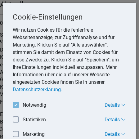
Aktuell
Cookie-Einstellungen
03.07.2025
Wir nutzen Cookies für die fehlerfreie
Statthafte Klageart und Klagefrist für die Geltendmachung
Webseitenanzeige, zur Zugriffsanalyse und für
eines Auskunftsanspruchs nach Art. 15 DSGVO
Marketing. Klicken Sie auf "Alle auswählen",
Der Bundesfinanzhof (BFH) hat entschieden, dass statthafte
stimmen Sie damit dem Einsatz von Cookies für
Klageart für die gerichtliche Geltendmachung eines gegen
diese Zwecke zu. Klicken Sie auf "Speichern", um
eine Behörde gerichteten Anspruchs aus Art. 15 Abs. 1 und
Ihre Einstellungen individuell anzupassen. Mehr
Abs. 3 Satz 1 i.V.m. Art. 12 Abs. 5 Satz 1 der Datenschutz-
Informationen über die auf unserer Webseite
Grundverordnung (DSGVO) auf Zurverfügungstellung einer
eingesetzten Cookies finden Sie in unserer
Kopie der verarbeiteten personenbezogenen Daten die
Datenschutzerklärung.
Verpflichtungsklage gemäß § 40 Abs. 1 Alternative 2 der
Finanzgerichtsordnung (FGO) ist.
Notwendig
Details
Er schließt sich damit der Auffassung des
Statistiken
Details
Bundesverwaltungsgerichts (BVerwG) an (vgl. Urteile vom
30.11.2022 6 C 10.21, Rz 14, und vom 16.09.2020 6 C 10.19,
Marketing
Details
Rz 12). Damit gilt die in § 47 Abs. 1 FGO geregelte Klagefrist